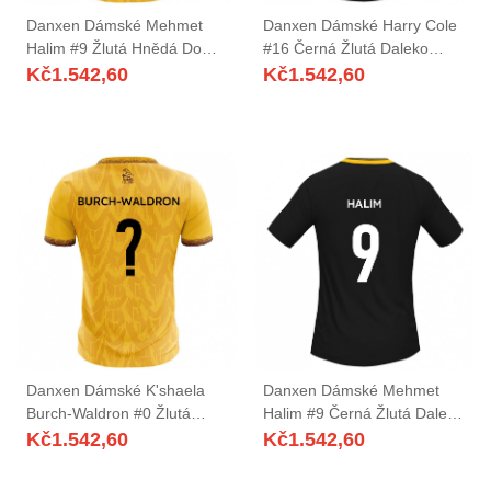
Danxen Dámské Mehmet
Danxen Dámské Harry Cole
Halim #9 Žlutá Hnědá Domů
#16 Černá Žlutá Daleko
Hráčské Dresy 2025/26 Dres
Hráčské Dresy 2025/26 Dres
Kč
1.542,60
Kč
1.542,60
Danxen Dámské K'shaela
Danxen Dámské Mehmet
Burch-Waldron #0 Žlutá
Halim #9 Černá Žlutá Daleko
Hnědá Domů Hráčské Dresy
Hráčské Dresy 2025/26 Dres
Kč
1.542,60
Kč
1.542,60
2025/26 Dres