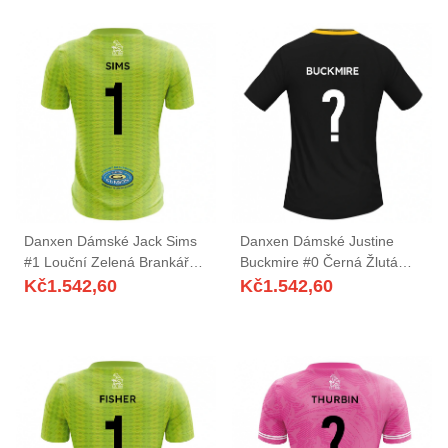
Danxen Dámské Jack Sims
Danxen Dámské Justine
#1 Louční Zelená Brankář
Buckmire #0 Černá Žlutá
Dresy 2025/26 Dres
Daleko Hráčské Dresy
Kč
1.542,60
Kč
1.542,60
2025/26 Dres