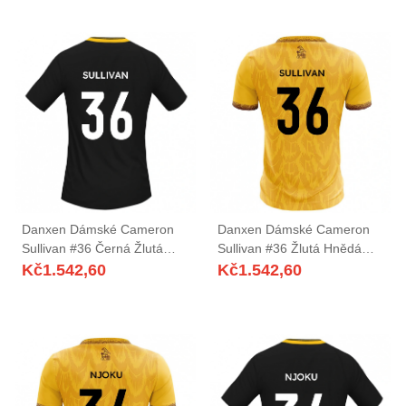
Danxen Dámské Cameron
Danxen Dámské Cameron
Sullivan #36 Černá Žlutá
Sullivan #36 Žlutá Hnědá
Daleko Hráčské Dresy
Domů Hráčské Dresy
Kč
1.542,60
Kč
1.542,60
2025/26 Dres
2025/26 Dres