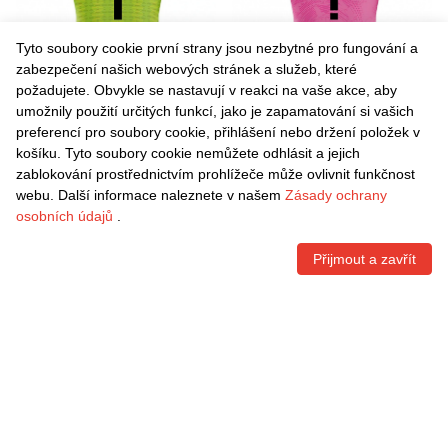
Tyto soubory cookie první strany jsou nezbytné pro fungování a
zabezpečení našich webových stránek a služeb, které
požadujete. Obvykle se nastavují v reakci na vaše akce, aby
umožnily použití určitých funkcí, jako je zapamatování si vašich
Danxen Dámské Tobias
Danxen Dámské Johnny
preferencí pro soubory cookie, přihlášení nebo držení položek v
Fisher #1 Louční Zelená
Thurbin #0 Růžovobílá
košíku. Tyto soubory cookie nemůžete odhlásit a jejich
Brankář Dresy 2025/26 Dres
Brankář Dresy 2025/26 Dres
Kč
1.542,60
Kč
1.542,60
zablokování prostřednictvím prohlížeče může ovlivnit funkčnost
webu. Další informace naleznete v našem
Zásady ochrany
osobních údajů
.
Přijmout a zavřít