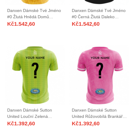
Danxen Dámské Tvé Jméno
Danxen Dámské Tvé Jméno
#0 Žlutá Hnědá Domů
#0 Černá Žlutá Daleko
Hráčské Dresy 2025/26 Dres
Hráčské Dresy 2025/26 Dres
Kč
1.542,60
Kč
1.542,60
Danxen Dámské Sutton
Danxen Dámské Sutton
United Louční Zelená
United Růžovobílá Brankář
Brankář Dresy 2025/26 Dres
Dresy 2025/26 Dres
Kč
1.392,60
Kč
1.392,60