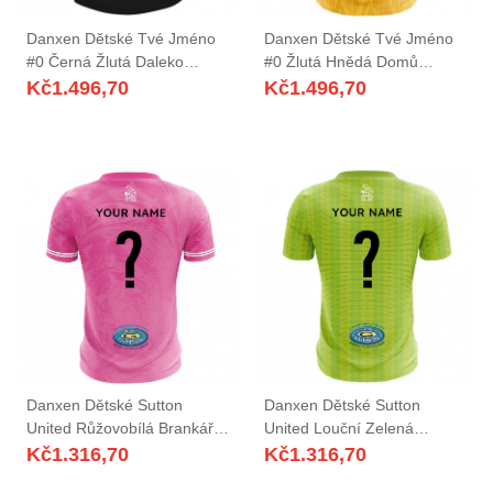
Danxen Dětské Tvé Jméno
Danxen Dětské Tvé Jméno
#0 Černá Žlutá Daleko
#0 Žlutá Hnědá Domů
Hráčské Dresy 2025/26 Dres
Hráčské Dresy 2025/26 Dres
Kč
1.496,70
Kč
1.496,70
Danxen Dětské Sutton
Danxen Dětské Sutton
United Růžovobílá Brankář
United Louční Zelená
Dresy 2025/26 Dres
Brankář Dresy 2025/26 Dres
Kč
1.316,70
Kč
1.316,70