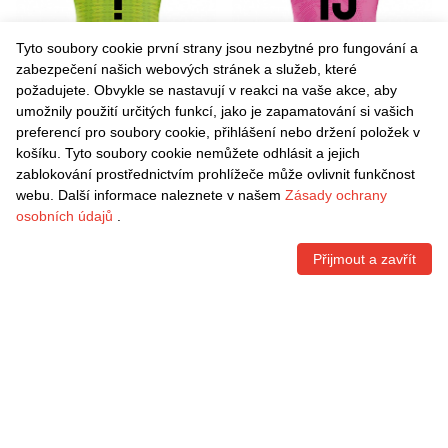
Tyto soubory cookie první strany jsou nezbytné pro fungování a
zabezpečení našich webových stránek a služeb, které
požadujete. Obvykle se nastavují v reakci na vaše akce, aby
umožnily použití určitých funkcí, jako je zapamatování si vašich
Danxen Dětské Kai Morgan
Danxen Dětské Enos Duah
preferencí pro soubory cookie, přihlášení nebo držení položek v
#0 Louční Zelená Brankář
#13 Růžovobílá Brankář
košíku. Tyto soubory cookie nemůžete odhlásit a jejich
Dresy 2025/26 Dres
Dresy 2025/26 Dres
Kč
1.496,70
Kč
1.496,70
zablokování prostřednictvím prohlížeče může ovlivnit funkčnost
webu. Další informace naleznete v našem
Zásady ochrany
osobních údajů
.
Přijmout a zavřít