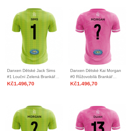
Danxen Dětské Jack Sims
Danxen Dětské Kai Morgan
#1 Louční Zelená Brankář
#0 Růžovobílá Brankář
Dresy 2025/26 Dres
Dresy 2025/26 Dres
Kč
1.496,70
Kč
1.496,70