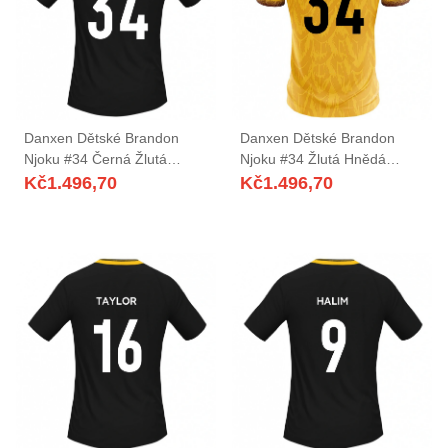
Danxen Dětské Brandon
Danxen Dětské Brandon
Njoku #34 Černá Žlutá
Njoku #34 Žlutá Hnědá
Daleko Hráčské Dresy
Domů Hráčské Dresy
Kč
1.496,70
Kč
1.496,70
2025/26 Dres
2025/26 Dres