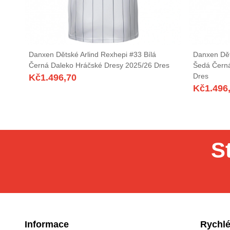
Danxen Dětské Arlind Rexhepi #33 Bílá
Danxen Dě
Černá Daleko Hráčské Dresy 2025/26 Dres
Šedá Čern
Dres
Kč
1.496,70
Kč
1.496
S
Informace
Rychlé