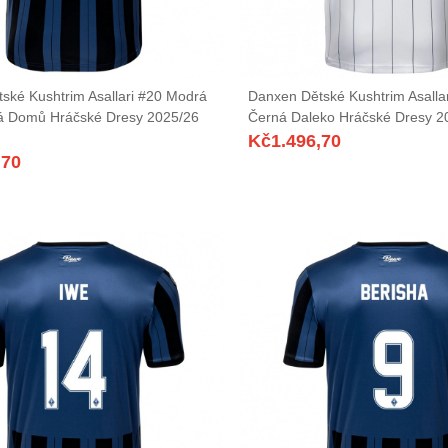
ské Kushtrim Asallari #20 Modrá
Danxen Dětské Kushtrim Asallar
á Domů Hráčské Dresy 2025/26
Černá Daleko Hráčské Dresy 2
Kč
1.496,70
,70