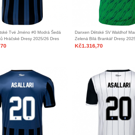
tské Tvé Jméno #0 Modrá Šedá
Danxen Dětské SV Waldhof M
ů Hráčské Dresy 2025/26 Dres
Zelená Bílá Brankář Dresy 202
,70
Kč
1.316,70