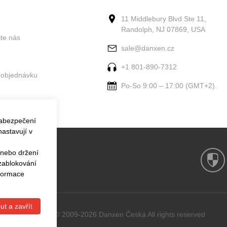
11 Middlebury Blvd Ste 11,
Randolph, NJ 07869, USA
jte nás
sale@danxen.cz
+1 801-890-7312
 objednávku
Po-So 9:00 – 17:00 (GMT+2).
zabezpečení
astavují v
 nebo držení
 zablokování
nformace
ut a zavřít
Copyright © 2009-2026 Danxen Česká All rights reserved