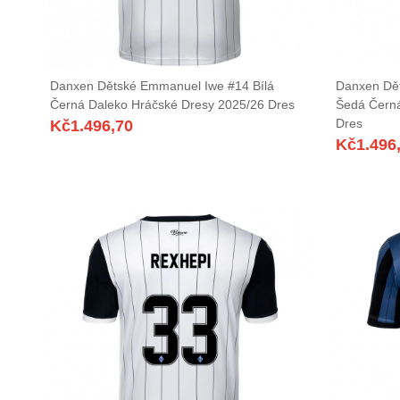
Danxen Dětské Emmanuel Iwe #14 Bílá
Danxen Dět
Černá Daleko Hráčské Dresy 2025/26 Dres
Šedá Čern
Dres
Kč
1.496,70
Kč
1.496