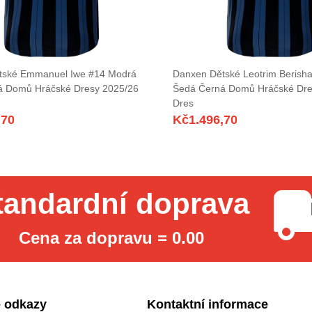
tské Emmanuel Iwe #14 Modrá
Danxen Dětské Leotrim Berish
á Domů Hráčské Dresy 2025/26
Šedá Černá Domů Hráčské Dre
Dres
,70
Kč
1.496,70
tandardní doprava
Cena za dopravu = 0.00
 odkazy
Kontaktní informace