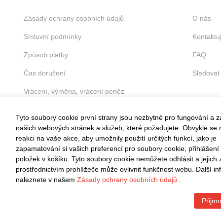
Zásady ochrany osobních údajů
O nás
Smluvní podmínky
Kontaktu
Způsob platby
FAQ
Čas doručení
Sledovat
Vrácení, výměna, vrácení peněz
Tyto soubory cookie první strany jsou nezbytné pro fungování a 
našich webových stránek a služeb, které požadujete. Obvykle se n
reakci na vaše akce, aby umožnily použití určitých funkcí, jako je
zapamatování si vašich preferencí pro soubory cookie, přihlášení
VRÁCENÍ ZDARMA
položek v košíku. Tyto soubory cookie nemůžete odhlásit a jejich
Snadné vrácení do 30 dnů
prostřednictvím prohlížeče může ovlivnit funkčnost webu. Další i
naleznete v našem
Zásady ochrany osobních údajů
.
Přijmo