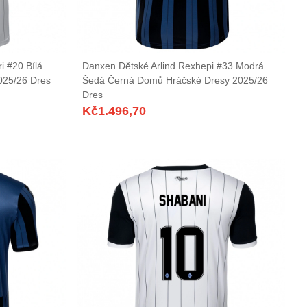
i #20 Bílá
Danxen Dětské Arlind Rexhepi #33 Modrá
025/26 Dres
Šedá Černá Domů Hráčské Dresy 2025/26
Dres
Kč
1.496,70