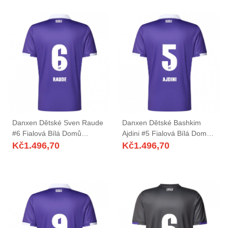
Danxen Dětské Sven Raude
Danxen Dětské Bashkim
#6 Fialová Bílá Domů
Ajdini #5 Fialová Bílá Domů
Hráčské Dresy 2025/26 Dres
Hráčské Dresy 2025/26 Dres
Kč
1.496,70
Kč
1.496,70