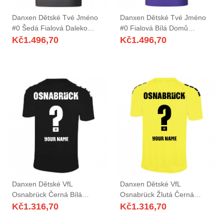
Danxen Dětské Tvé Jméno
Danxen Dětské Tvé Jméno
#0 Šedá Fialová Daleko
#0 Fialová Bílá Domů
Hráčské Dresy 2025/26 Dres
Hráčské Dresy 2025/26 Dres
Kč
1.496,70
Kč
1.496,70
Danxen Dětské VfL
Danxen Dětské VfL
Osnabrück Černá Bílá
Osnabrück Žlutá Černá
Brankář Dresy 2025/26 Dres
Brankář Dresy 2025/26 Dres
Kč
1.316,70
Kč
1.316,70