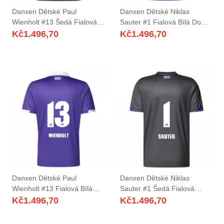
Danxen Dětské Paul
Danxen Dětské Niklas
Wienholt #13 Šedá Fialová
Sauter #1 Fialová Bílá Domů
Daleko Hráčské Dresy
Hráčské Dresy 2025/26 Dres
Kč
1.496,70
Kč
1.496,70
2025/26 Dres
Danxen Dětské Paul
Danxen Dětské Niklas
Wienholt #13 Fialová Bílá
Sauter #1 Šedá Fialová
Domů Hráčské Dresy
Daleko Hráčské Dresy
Kč
1.496,70
Kč
1.496,70
2025/26 Dres
2025/26 Dres