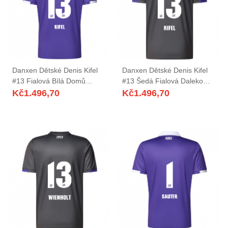
Danxen Dětské Denis Kifel
Danxen Dětské Denis Kifel
#13 Fialová Bílá Domů
#13 Šedá Fialová Daleko
Hráčské Dresy 2025/26 Dres
Hráčské Dresy 2025/26 Dres
Kč
1.496,70
Kč
1.496,70