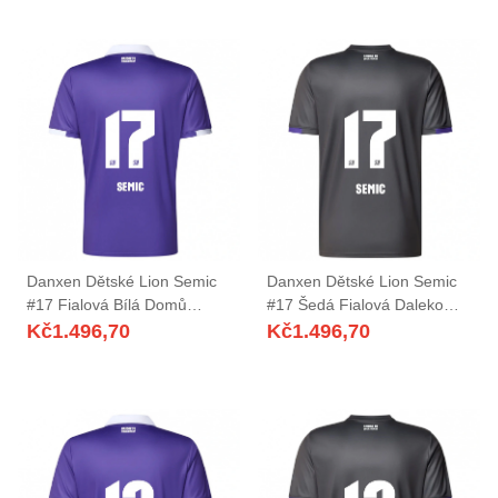
Danxen Dětské Lion Semic
Danxen Dětské Lion Semic
#17 Fialová Bílá Domů
#17 Šedá Fialová Daleko
Hráčské Dresy 2025/26 Dres
Hráčské Dresy 2025/26 Dres
Kč
1.496,70
Kč
1.496,70