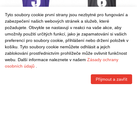
Tyto soubory cookie první strany jsou nezbytné pro fungování a
zabezpečení našich webových stránek a služeb, které
požadujete. Obvykle se nastavují v reakci na vaše akce, aby
umožnily použití určitých funkcí, jako je zapamatování si vašich
Danxen Dětské Nikky
Danxen Dětské Bryan
preferencí pro soubory cookie, přihlášení nebo držení položek v
Goguadze #9 Fialová Bílá
Henning #6 Šedá Fialová
košíku. Tyto soubory cookie nemůžete odhlásit a jejich
Domů Hráčské Dresy
Daleko Hráčské Dresy
Kč
1.496,70
Kč
1.496,70
zablokování prostřednictvím prohlížeče může ovlivnit funkčnost
2025/26 Dres
2025/26 Dres
webu. Další informace naleznete v našem
Zásady ochrany
osobních údajů
.
Přijmout a zavřít