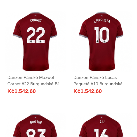
Danxen Pánské Maxwel
Danxen Pánské Lucas
Cornet #22 Burgundská Bílá
Paquetá #10 Burgundská
Domů Hráčské Dresy
Bílá Domů Hráčské Dresy
Kč
1.542,60
Kč
1.542,60
2025/26 Dres
2025/26 Dres