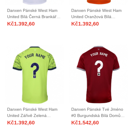
Danxen Pánské West Ham
Danxen Pánské West Ham
United Bílá Černá Brankář
United Oranžová Bílá
Dresy 2025/26 Dres
Brankář Dresy 2025/26 Dres
Kč
1.392,60
Kč
1.392,60
Danxen Pánské West Ham
Danxen Pánské Tvé Jméno
United Zářivě Zelená
#0 Burgundská Bílá Domů
Brankář Dresy 2025/26 Dres
Hráčské Dresy 2025/26 Dres
Kč
1.392,60
Kč
1.542,60