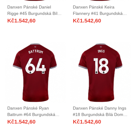
Danxen Pánské Daniel
Danxen Pánské Keira
Rigge #45 Burgundská Bílá
Flannery #41 Burgundská
Domů Hráčské Dresy
Bílá Domů Hráčské Dresy
Kč
1.542,60
Kč
1.542,60
2025/26 Dres
2025/26 Dres
Danxen Pánské Ryan
Danxen Pánské Danny Ings
Battrum #64 Burgundská
#18 Burgundská Bílá Domů
Bílá Domů Hráčské Dresy
Hráčské Dresy 2025/26 Dres
Kč
1.542,60
Kč
1.542,60
2025/26 Dres