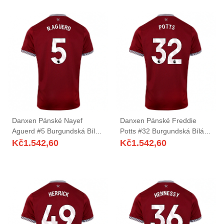
Danxen Pánské Nayef
Danxen Pánské Freddie
Aguerd #5 Burgundská Bílá
Potts #32 Burgundská Bílá
Domů Hráčské Dresy
Domů Hráčské Dresy
Kč
1.542,60
Kč
1.542,60
2025/26 Dres
2025/26 Dres