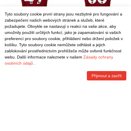
Tyto soubory cookie první strany jsou nezbytné pro fungování a
zabezpečení našich webových stránek a služeb, které
požadujete. Obvykle se nastavují v reakci na vaše akce, aby
umožnily použití určitých funkcí, jako je zapamatování si vašich
Danxen Pánské Finlay
Danxen Pánské Alexandra
preferencí pro soubory cookie, přihlášení nebo držení položek v
Herrick #49 Burgundská Bílá
Hennessy #36 Burgundská
košíku. Tyto soubory cookie nemůžete odhlásit a jejich
Domů Hráčské Dresy
Bílá Domů Hráčské Dresy
Kč
1.542,60
Kč
1.542,60
zablokování prostřednictvím prohlížeče může ovlivnit funkčnost
2025/26 Dres
2025/26 Dres
webu. Další informace naleznete v našem
Zásady ochrany
osobních údajů
.
Přijmout a zavřít