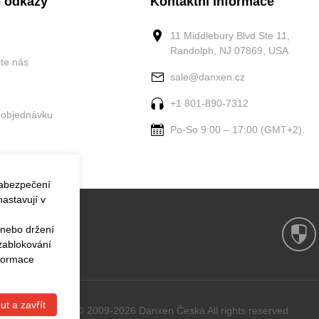
 odkazy
Kontaktní informace
11 Middlebury Blvd Ste 11,
Randolph, NJ 07869, USA
jte nás
sale@danxen.cz
+1 801-890-7312
 objednávku
Po-So 9:00 – 17:00 (GMT+2).
zabezpečení
astavují v
 nebo držení
 zablokování
nformace
ut a zavřít
Copyright © 2009-2026 Danxen Česká All rights reserved