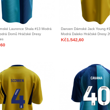
mské Laurence Shala #13 Modrá
Danxen Dámské Jack Young #1
odrá Domů Hráčské Dresy
Modrá Daleko Hráčské Dresy 2
es
Kč
1.542,60
,60