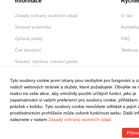
Informace
Rychlé
Zásady ochrany osobních údajů
O nás
Smluvní podmínky
Kontaktu
Způsob platby
FAQ
Čas doručení
Sledovat
Vrácení, výměna, vrácení peněz
Tyto soubory cookie první strany jsou nezbytné pro fungování a 
našich webových stránek a služeb, které požadujete. Obvykle se n
reakci na vaše akce, aby umožnily použití určitých funkcí, jako je
VRÁCENÍ ZDARMA
zapamatování si vašich preferencí pro soubory cookie, přihlášení
položek v košíku. Tyto soubory cookie nemůžete odhlásit a jejich
Snadné vrácení do 30 dnů
prostřednictvím prohlížeče může ovlivnit funkčnost webu. Další i
naleznete v našem
Zásady ochrany osobních údajů
.
Přijmo