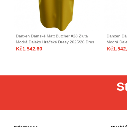
Danxen Dámské Matt Butcher #28 Žlutá
Danxen Dá
Modrá Daleko Hráčské Dresy 2025/26 Dres
Modrá Dale
Kč
1.542,60
Kč
1.542
S