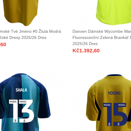
mské Tvé Jméno #0 Žlutá Modrá
Danxen Dámské Wycombe Wan
čské Dresy 2025/26 Dres
Fluorescenční Zelená Brankář 
2025/26 Dres
,60
Kč
1.392,60