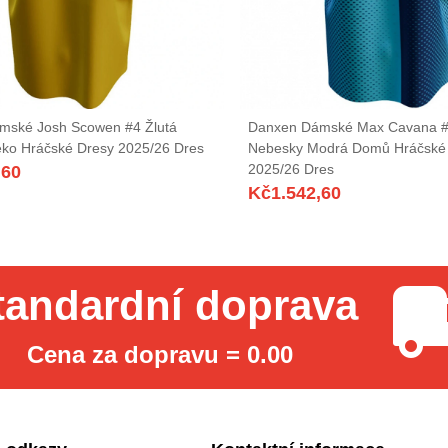
mské Josh Scowen #4 Žlutá
Danxen Dámské Max Cavana 
ko Hráčské Dresy 2025/26 Dres
Nebesky Modrá Domů Hráčské
2025/26 Dres
,60
Kč
1.542,60
tandardní doprava
Cena za dopravu = 0.00