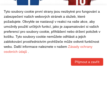
Tyto soubory cookie první strany jsou nezbytné pro fungování a
zabezpečení našich webových stránek a služeb, které
požadujete. Obvykle se nastavují v reakci na vaše akce, aby
umožnily použití určitých funkcí, jako je zapamatování si vašich
Danxen Dámské Harrison
Danxen Dámské Alex Newby
preferencí pro soubory cookie, přihlášení nebo držení položek v
Male #1 Dodger Blue Daleko
#10 Červená Bílá Domů
košíku. Tyto soubory cookie nemůžete odhlásit a jejich
Hráčské Dresy 2025/26 Dres
Hráčské Dresy 2025/26 Dres
Kč
1.542,60
Kč
1.542,60
zablokování prostřednictvím prohlížeče může ovlivnit funkčnost
webu. Další informace naleznete v našem
Zásady ochrany
osobních údajů
.
Přijmout a zavřít