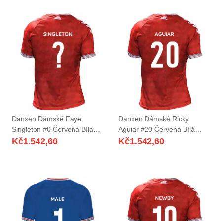
Danxen Dámské Faye
Danxen Dámské Ricky
Singleton #0 Červená Bílá
Aguiar #20 Červená Bílá
Domů Hráčské Dresy
Domů Hráčské Dresy
Kč
1.542,60
Kč
1.542,60
2025/26 Dres
2025/26 Dres