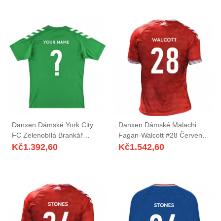
Danxen Dámské York City
Danxen Dámské Malachi
FC Zelenobílá Brankář
Fagan-Walcott #28 Červená
Dresy 2025/26 Dres
Bílá Domů Hráčské Dresy
Kč
1.392,60
Kč
1.542,60
2025/26 Dres