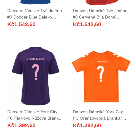
Danxen Dámské Tvé Jméno
Danxen Dámské Tvé Jméno
#0 Dodger Blue Daleko
#0 Červená Bílá Domů
Hráčské Dresy 2025/26 Dres
Hráčské Dresy 2025/26 Dres
Kč
1.542,60
Kč
1.542,60
Danxen Dámské York City
Danxen Dámské York City
FC Fialkovo Růžová Brankář
FC Oranžovobílá Brankář
Dresy 2025/26 Dres
Dresy 2025/26 Dres
Kč
1.392,60
Kč
1.392,60