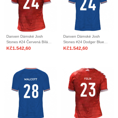
Danxen Dámské Josh
Danxen Dámské Josh
Stones #24 Červená Bílá
Stones #24 Dodger Blue
Domů Hráčské Dresy
Daleko Hráčské Dresy
Kč
1.542,60
Kč
1.542,60
2025/26 Dres
2025/26 Dres