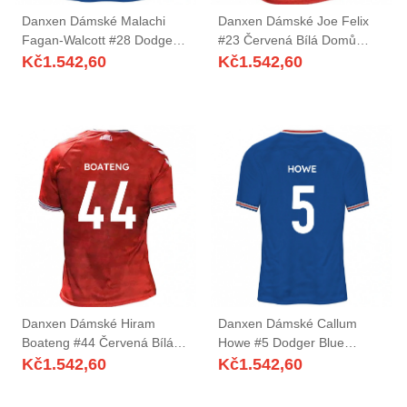
Danxen Dámské Malachi
Danxen Dámské Joe Felix
Fagan-Walcott #28 Dodger
#23 Červená Bílá Domů
Blue Daleko Hráčské Dresy
Hráčské Dresy 2025/26 Dres
Kč
1.542,60
Kč
1.542,60
2025/26 Dres
Danxen Dámské Hiram
Danxen Dámské Callum
Boateng #44 Červená Bílá
Howe #5 Dodger Blue
Domů Hráčské Dresy
Daleko Hráčské Dresy
Kč
1.542,60
Kč
1.542,60
2025/26 Dres
2025/26 Dres