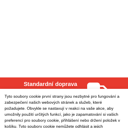
Standardní doprava
Cena za dopravu = 0.00
Tyto soubory cookie první strany jsou nezbytné pro fungování a
zabezpečení našich webových stránek a služeb, které
požadujete. Obvykle se nastavují v reakci na vaše akce, aby
Odběr aktualit
umožnily použití určitých funkcí, jako je zapamatování si vašich
preferencí pro soubory cookie, přihlášení nebo držení položek v
košíku. Tyto soubory cookie nemůžete odhlásit a jejich