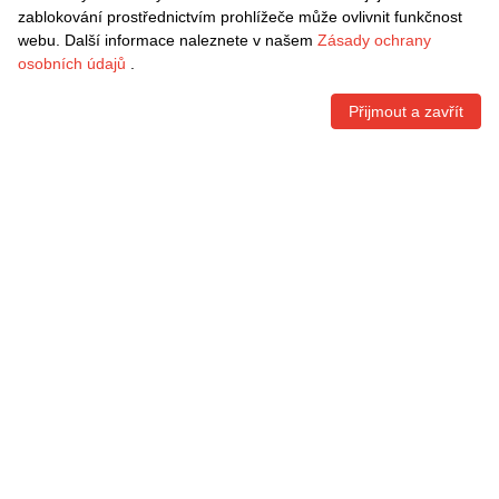
Přihlášení
zablokování prostřednictvím prohlížeče může ovlivnit funkčnost
webu. Další informace naleznete v našem
Zásady ochrany
Informace
osobních údajů
.
Rychlé odkazy
Přijmout a zavřít
Kontaktní informace
VRÁCENÍ ZDARMA
Snadné vrácení do 30 dnů
BEZPEČNÁ PLATBA
Copyright © 2009-2026 Danxen Česká All rights reserved