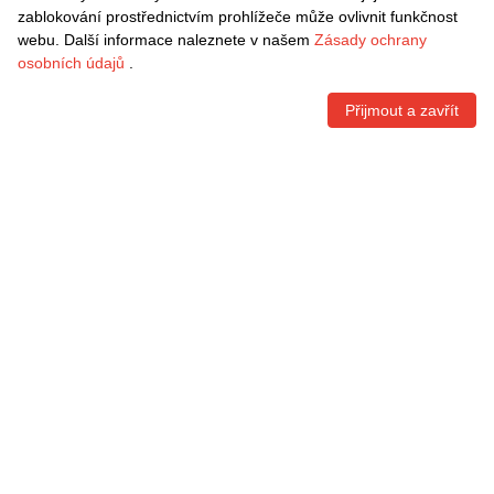
Přihlášení
zablokování prostřednictvím prohlížeče může ovlivnit funkčnost
webu. Další informace naleznete v našem
Zásady ochrany
Informace
osobních údajů
.
Rychlé odkazy
Přijmout a zavřít
Kontaktní informace
VRÁCENÍ ZDARMA
Snadné vrácení do 30 dnů
BEZPEČNÁ PLATBA
Copyright © 2009-2026 Danxen Česká All rights reserved