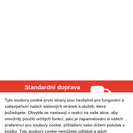
Standardní doprava
Cena za dopravu = 0.00
Tyto soubory cookie první strany jsou nezbytné pro fungování a
zabezpečení našich webových stránek a služeb, které
požadujete. Obvykle se nastavují v reakci na vaše akce, aby
Odběr aktualit
umožnily použití určitých funkcí, jako je zapamatování si vašich
preferencí pro soubory cookie, přihlášení nebo držení položek v
košíku. Tyto soubory cookie nemůžete odhlásit a jejich