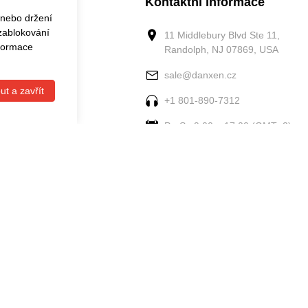
 odkazy
Kontaktní informace
 nebo držení
 zablokování
11 Middlebury Blvd Ste 11,
nformace
Randolph, NJ 07869, USA
jte nás
sale@danxen.cz
ut a zavřít
+1 801-890-7312
 objednávku
Po-So 9:00 – 17:00 (GMT+2).
Copyright © 2009-2026 Danxen Česká All rights reserved