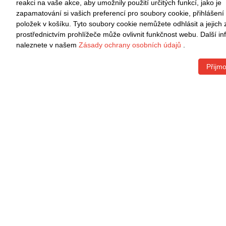
Informace
Rychlé
reakci na vaše akce, aby umožnily použití určitých funkcí, jako je
zapamatování si vašich preferencí pro soubory cookie, přihlášení
položek v košíku. Tyto soubory cookie nemůžete odhlásit a jejich
Zásady ochrany osobních údajů
O nás
prostřednictvím prohlížeče může ovlivnit funkčnost webu. Další i
Smluvní podmínky
Kontaktu
naleznete v našem
Zásady ochrany osobních údajů
.
Způsob platby
FAQ
Přijmo
Čas doručení
Sledovat
Vrácení, výměna, vrácení peněz
VRÁCENÍ ZDARMA
Snadné vrácení do 30 dnů