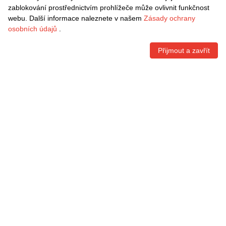
Přihlášení
zablokování prostřednictvím prohlížeče může ovlivnit funkčnost
webu. Další informace naleznete v našem
Zásady ochrany
Informace
osobních údajů
.
Rychlé odkazy
Přijmout a zavřít
Kontaktní informace
VRÁCENÍ ZDARMA
Snadné vrácení do 30 dnů
BEZPEČNÁ PLATBA
Copyright © 2009-2026 Danxen Česká All rights reserved