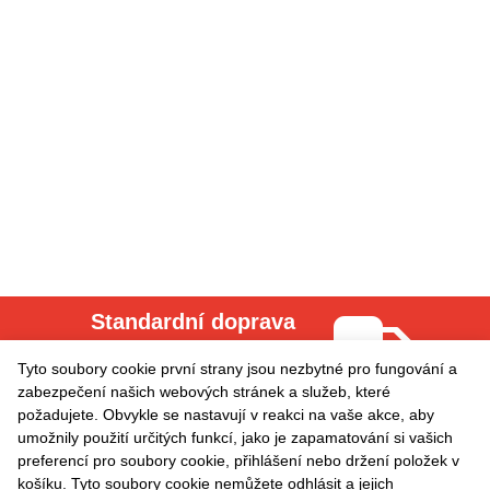
Standardní doprava
Cena za dopravu = 0.00
Tyto soubory cookie první strany jsou nezbytné pro fungování a
zabezpečení našich webových stránek a služeb, které
požadujete. Obvykle se nastavují v reakci na vaše akce, aby
Odběr aktualit
umožnily použití určitých funkcí, jako je zapamatování si vašich
preferencí pro soubory cookie, přihlášení nebo držení položek v
košíku. Tyto soubory cookie nemůžete odhlásit a jejich