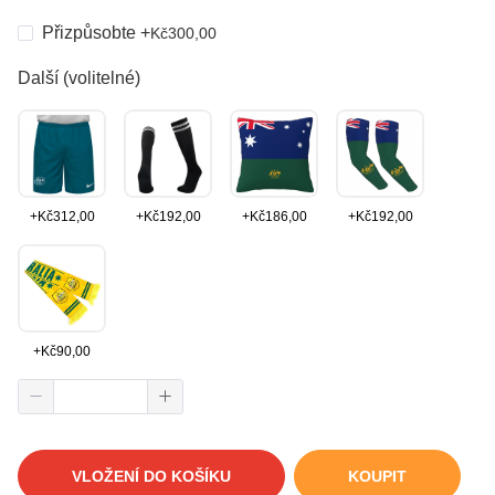
Přizpůsobte
+
Kč
300,00
Další (volitelné)
+
Kč
312,00
+
Kč
192,00
+
Kč
186,00
+
Kč
192,00
+
Kč
90,00
VLOŽENÍ DO KOŠÍKU
KOUPIT