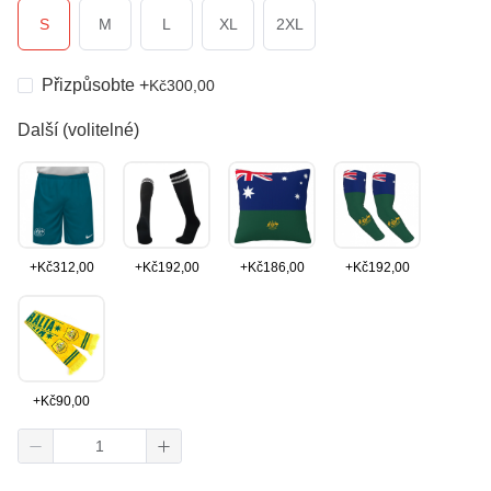
S
M
L
XL
2XL
Přizpůsobte
+
Kč
300,00
Další (volitelné)
+
Kč
312,00
+
Kč
192,00
+
Kč
186,00
+
Kč
192,00
+
Kč
90,00