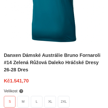
Danxen Dámské Austrálie Bruno Fornaroli
#14 Zelená Růžová Daleko Hráčské Dresy
26-28 Dres
Kč
1.541,70
Velikost
?
S
M
L
XL
2XL