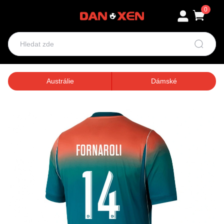
0
Austrálie
Dámské