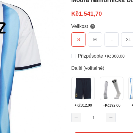
Modrá Námořnická Do
Kč
1.541,70
Velikost
?
S
M
L
XL
Přizpůsobte
+
Kč
300,00
Další (volitelné)
+
Kč
312,00
+
Kč
192,00