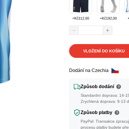
+
Kč
312,00
+
Kč
192,00
VLOŽENÍ DO KOŠÍKU
Dodání na Czechia
Způsob dodání
?
Standardní doprava: 14-19
Zrychlená doprava: 9-13 d
Způsob platby
?
PayPal: Transakce zpracuj
procesu platby budete př