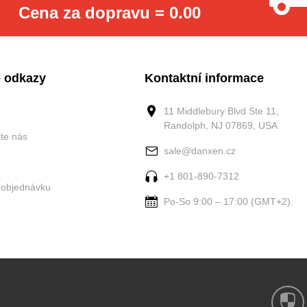
Cena za dopravu = 0.00
 odkazy
Kontaktní informace
11 Middlebury Blvd Ste 11,
Randolph, NJ 07869, USA
jte nás
sale@danxen.cz
+1 801-890-7312
 objednávku
Po-So 9:00 – 17:00 (GMT+2).