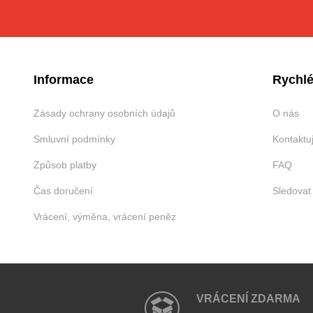
Informace
Rychlé
Zásady ochrany osobních údajů
O nás
Smluvní podmínky
Kontaktu
Způsob platby
FAQ
Čas doručení
Sledovat
Vrácení, výměna, vrácení peněz
VRÁCENÍ ZDARMA