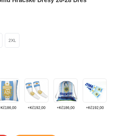
mů Hráčské Dresy 26-28 Dres
2XL
+
Kč
186,00
+
Kč
192,00
+
Kč
186,00
+
Kč
192,00