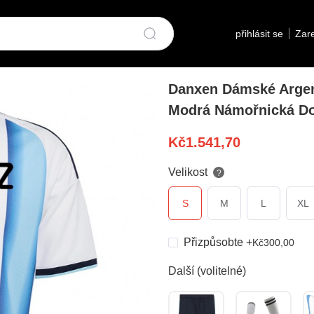
přihlásit se
Zare
Danxen Dámské Argen
Modrá Námořnická Do
Kč
1.541,70
Velikost
?
S
M
L
XL
Přizpůsobte
+
Kč
300,00
Další (volitelné)