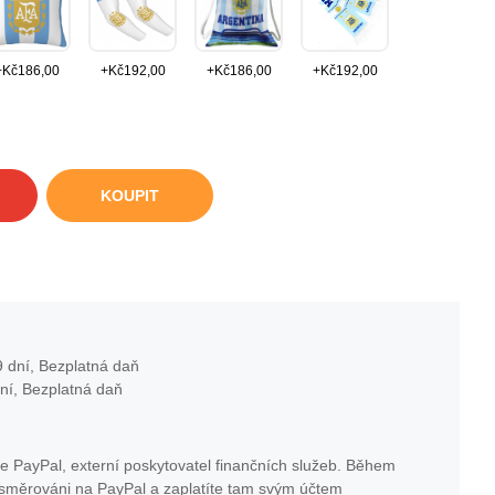
+
Kč
186,00
+
Kč
192,00
+
Kč
186,00
+
Kč
192,00
KOUPIT
 dní, Bezplatná daň
ní, Bezplatná daň
e PayPal, externí poskytovatel finančních služeb. Během
esměrováni na PayPal a zaplatíte tam svým účtem