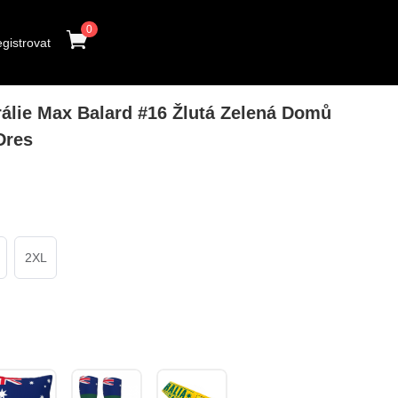
0
gistrovat
lie Max Balard #16 Žlutá Zelená Domů
Dres
2XL