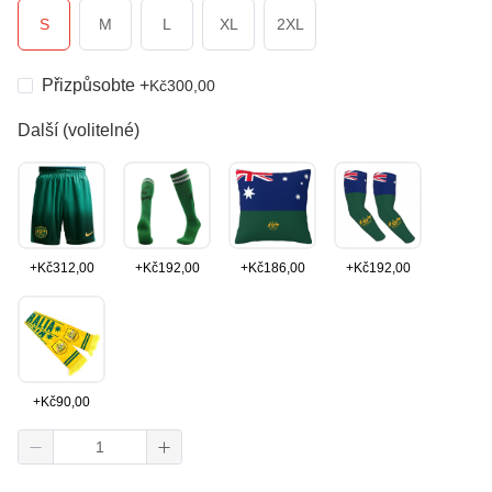
S
M
L
XL
2XL
Přizpůsobte
+
Kč
300,00
Další (volitelné)
+
Kč
312,00
+
Kč
192,00
+
Kč
186,00
+
Kč
192,00
+
Kč
90,00