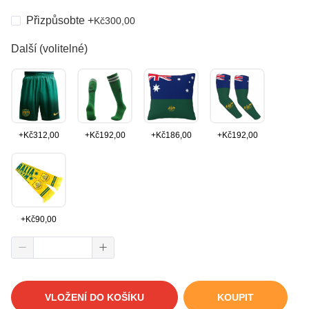
Přizpůsobte
+
Kč
300,00
Další (volitelné)
+
Kč
312,00
+
Kč
192,00
+
Kč
186,00
+
Kč
192,00
+
Kč
90,00
VLOŽENÍ DO KOŠÍKU
KOUPIT