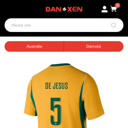
0
Austrálie
Dámské