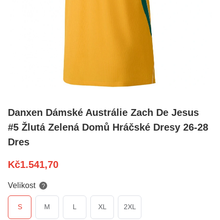
Danxen Dámské Austrálie Zach De Jesus
#5 Žlutá Zelená Domů Hráčské Dresy 26-28
Dres
Kč
1.541,70
Velikost
?
S
M
L
XL
2XL