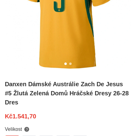
Danxen Dámské Austrálie Zach De Jesus
#5 Žlutá Zelená Domů Hráčské Dresy 26-28
Dres
Kč
1.541,70
Velikost
?