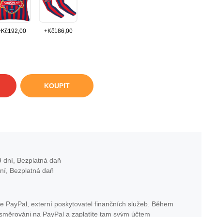
+
Kč
192,00
+
Kč
186,00
KOUPIT
 dní, Bezplatná daň
ní, Bezplatná daň
e PayPal, externí poskytovatel finančních služeb. Během
esměrováni na PayPal a zaplatíte tam svým účtem