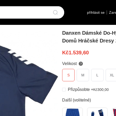
přihlásit se
Zare
Danxen Dámské Do-Hy
Domů Hráčské Dresy 
Kč
1.539,60
Velikost
?
S
M
L
XL
Přizpůsobte
+
Kč
300,00
Další (volitelné)