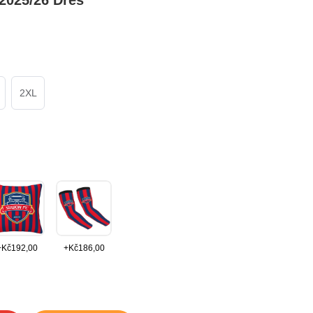
2025/26 Dres
2XL
+
Kč
192,00
+
Kč
186,00