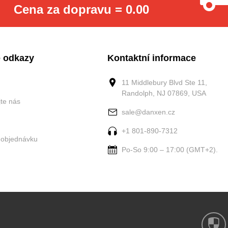
Cena za dopravu = 0.00
 odkazy
Kontaktní informace
11 Middlebury Blvd Ste 11,
Randolph, NJ 07869, USA
jte nás
sale@danxen.cz
+1 801-890-7312
 objednávku
Po-So 9:00 – 17:00 (GMT+2).