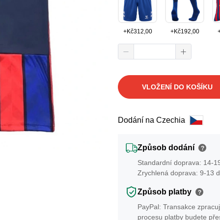
+
Kč
312,00
+
Kč
192,00
VLOŽENÍ DO KOŠÍKU
Dodání na Czechia
Způsob dodání
?
Standardní doprava: 14-19
Zrychlená doprava: 9-13 d
Způsob platby
?
PayPal: Transakce zpracuj
procesu platby budete př