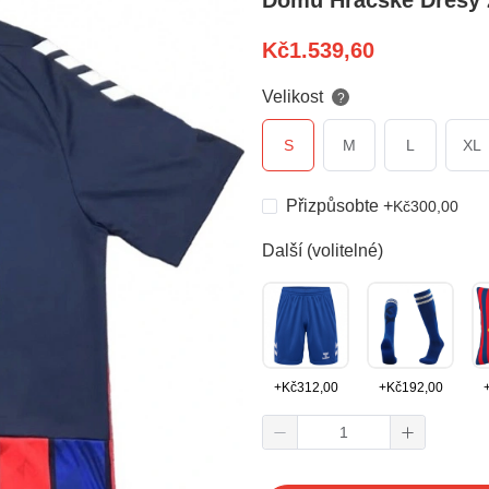
Domů Hráčské Dresy 
Kč
1.539,60
Velikost
?
S
M
L
XL
Přizpůsobte
+
Kč
300,00
Další (volitelné)
+
Kč
312,00
+
Kč
192,00