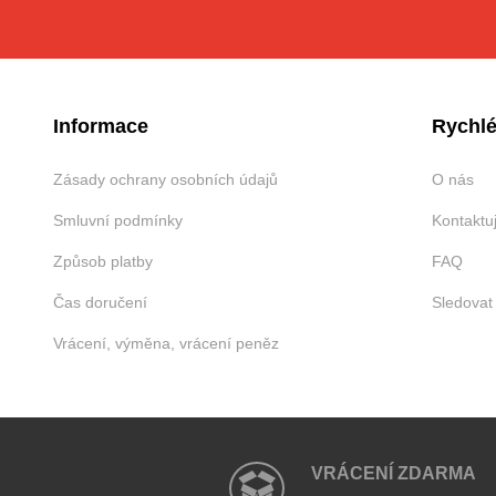
Informace
Rychlé
Zásady ochrany osobních údajů
O nás
Smluvní podmínky
Kontaktu
Způsob platby
FAQ
Čas doručení
Sledovat
Vrácení, výměna, vrácení peněz
VRÁCENÍ ZDARMA