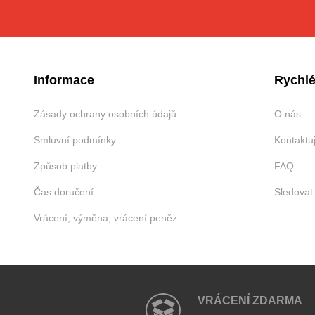
Informace
Rychlé
Zásady ochrany osobních údajů
O nás
Smluvní podmínky
Kontaktu
Způsob platby
FAQ
Čas doručení
Sledovat
Vrácení, výměna, vrácení peněz
VRÁCENÍ ZDARMA