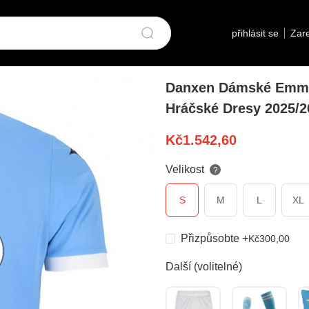
přihlásit se
Zare
Danxen Dámské Emma
Hráčské Dresy 2025/2
Kč
1.542,60
Velikost
?
S
M
L
XL
Přizpůsobte
+
Kč
300,00
Další (volitelné)