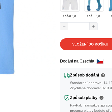
+
Kč
312,00
+
Kč
192,00
VLOŽENÍ DO KOŠÍKU
Dodání na Czechia
Způsob dodání
?
Standardní doprava: 14-19
Zrychlená doprava: 9-13 d
Způsob platby
?
PayPal: Transakce zpracuj
procesu platby budete př