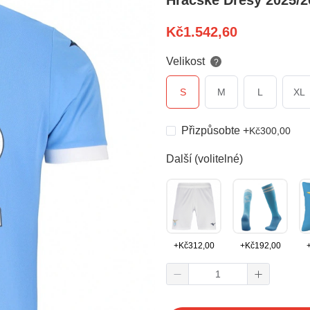
Hráčské Dresy 2025/2
Kč
1.542,60
Velikost
?
S
M
L
XL
Přizpůsobte
+
Kč
300,00
Další (volitelné)
+
Kč
312,00
+
Kč
192,00