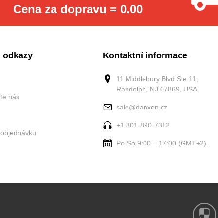
Cena za dopravu = 0.00
 odkazy
Kontaktní informace
11 Middlebury Blvd Ste 11,
Randolph, NJ 07869, USA
jte nás
sale@danxen.cz
+1 801-890-7312
 objednávku
Po-So 9:00 – 17:00 (GMT+2).