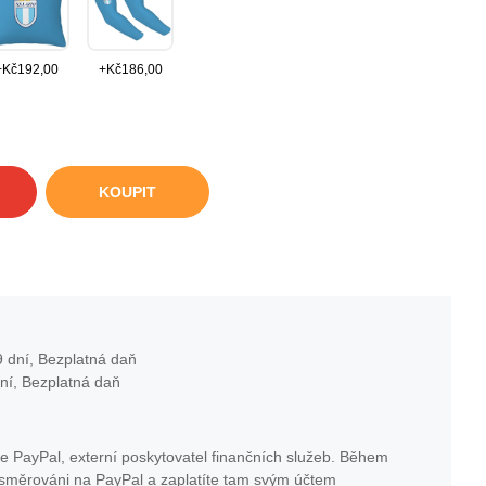
+
Kč
192,00
+
Kč
186,00
KOUPIT
 dní, Bezplatná daň
ní, Bezplatná daň
e PayPal, externí poskytovatel finančních služeb. Během
esměrováni na PayPal a zaplatíte tam svým účtem