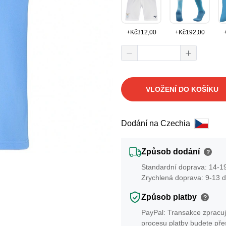
+
Kč
312,00
+
Kč
192,00
VLOŽENÍ DO KOŠÍKU
Dodání na Czechia
Způsob dodání
?
Standardní doprava: 14-19
Zrychlená doprava: 9-13 d
Způsob platby
?
PayPal: Transakce zpracuj
procesu platby budete př