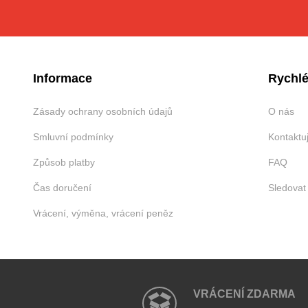
Informace
Rychlé
Zásady ochrany osobních údajů
O nás
Smluvní podmínky
Kontaktu
Způsob platby
FAQ
Čas doručení
Sledovat
Vrácení, výměna, vrácení peněz
VRÁCENÍ ZDARMA