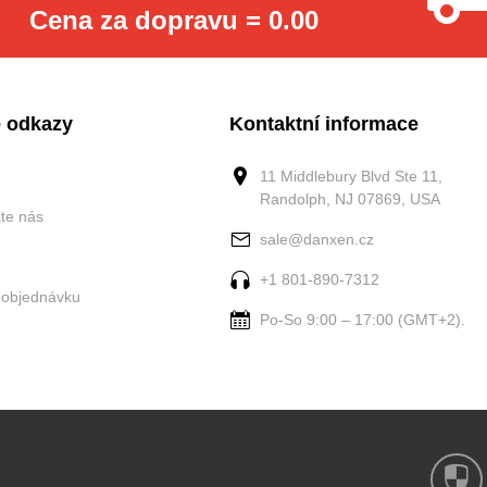
Cena za dopravu = 0.00
 odkazy
Kontaktní informace
11 Middlebury Blvd Ste 11,
Randolph, NJ 07869, USA
jte nás
sale@danxen.cz
+1 801-890-7312
 objednávku
Po-So 9:00 – 17:00 (GMT+2).