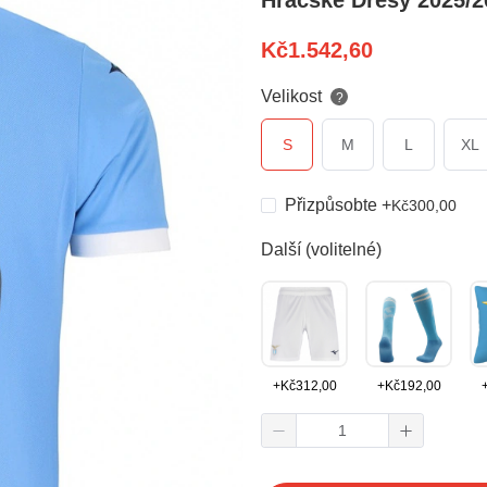
Hráčské Dresy 2025/2
Kč
1.542,60
Velikost
?
S
M
L
XL
Přizpůsobte
+
Kč
300,00
Další (volitelné)
+
Kč
312,00
+
Kč
192,00