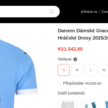
přihlásit se
Zare
Danxen Dámské Giaco
Hráčské Dresy 2025/2
Kč
1.542,60
Velikost
?
S
M
L
XL
Přizpůsobte
+
Kč
300,00
Další (volitelné)