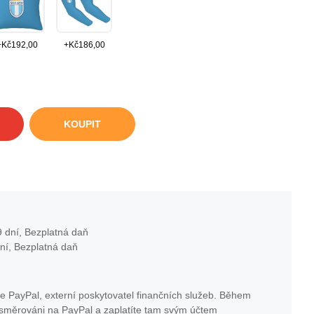
+
Kč
192,00
+
Kč
186,00
KOUPIT
 dní, Bezplatná daň
ní, Bezplatná daň
e PayPal, externí poskytovatel finančních služeb. Během
esměrováni na PayPal a zaplatíte tam svým účtem