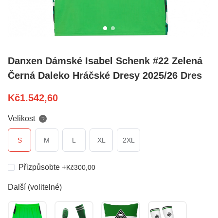
Danxen Dámské Isabel Schenk #22 Zelená
Černá Daleko Hráčské Dresy 2025/26 Dres
Kč
1.542,60
Velikost
?
S
M
L
XL
2XL
Přizpůsobte
+
Kč
300,00
Další (volitelné)