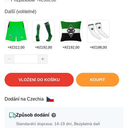
Další (volitelné)
+
Kč
312,00
+
Kč
192,00
+
Kč
192,00
+
Kč
186,00
VLOŽENÍ DO KOŠÍKU
KOUPIT
Dodání na Czechia
Způsob dodání
?
Standardní doprava: 14-19 dní, Bezplatná daň