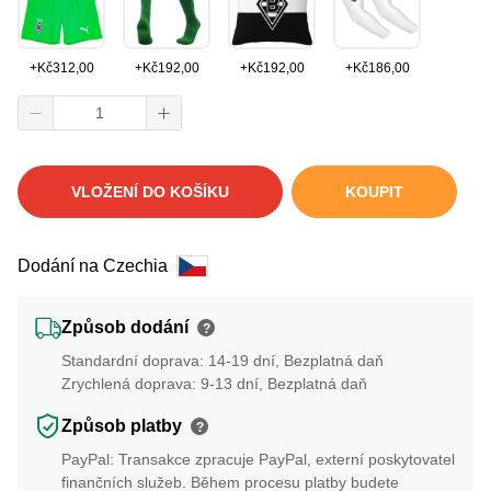
+
Kč
312,00
+
Kč
192,00
+
Kč
192,00
+
Kč
186,00
VLOŽENÍ DO KOŠÍKU
KOUPIT
Dodání na Czechia
Způsob dodání
?
Standardní doprava: 14-19 dní, Bezplatná daň
Zrychlená doprava: 9-13 dní, Bezplatná daň
Způsob platby
?
PayPal: Transakce zpracuje PayPal, externí poskytovatel
finančních služeb. Během procesu platby budete