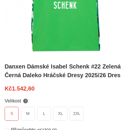
Danxen Dámské Isabel Schenk #22 Zelená
Černá Daleko Hráčské Dresy 2025/26 Dres
Kč
1.542,60
Velikost
?
S
M
L
XL
2XL
Přizpůsobte
+
Kč
300,00