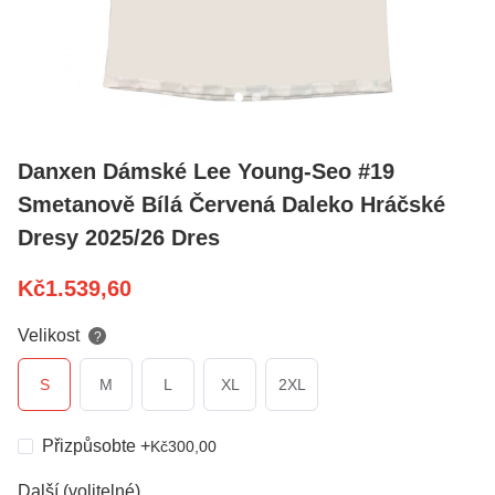
Danxen Dámské Lee Young-Seo #19
Smetanově Bílá Červená Daleko Hráčské
Dresy 2025/26 Dres
Kč
1.539,60
Velikost
?
S
M
L
XL
2XL
Přizpůsobte
+
Kč
300,00
Další (volitelné)