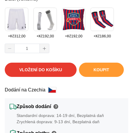
+
Kč
312,00
+
Kč
192,00
+
Kč
192,00
+
Kč
186,00
VLOŽENÍ DO KOŠÍKU
KOUPIT
Dodání na Czechia
Způsob dodání
?
Standardní doprava: 14-19 dní, Bezplatná daň
Zrychlená doprava: 9-13 dní, Bezplatná daň