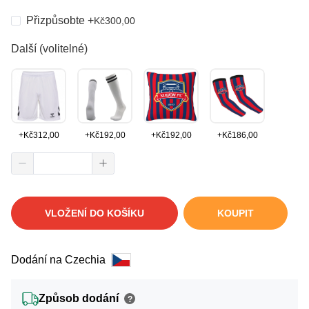
Přizpůsobte
+
Kč
300,00
Další (volitelné)
+
Kč
312,00
+
Kč
192,00
+
Kč
192,00
+
Kč
186,00
VLOŽENÍ DO KOŠÍKU
KOUPIT
Dodání na Czechia
Způsob dodání
?