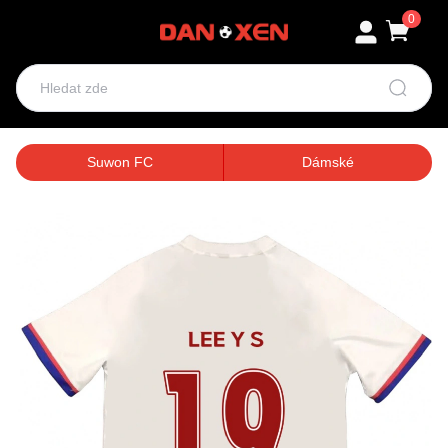
0
Suwon FC
Dámské