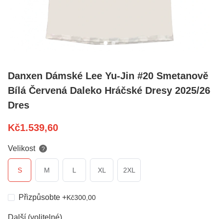
Danxen Dámské Lee Yu-Jin #20 Smetanově
Bílá Červená Daleko Hráčské Dresy 2025/26
Dres
Kč
1.539,60
Velikost
?
S
M
L
XL
2XL
Přizpůsobte
+
Kč
300,00
Další (volitelné)