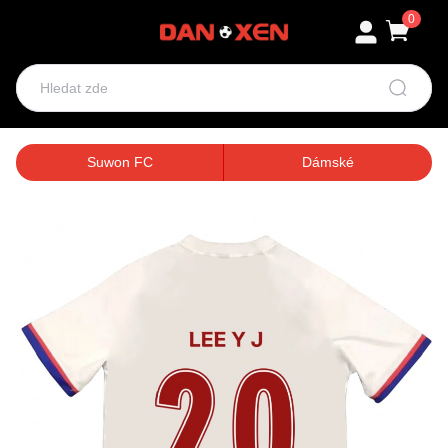
0
Suwon FC
Dámské