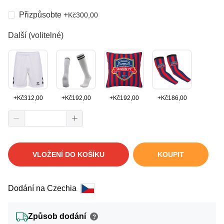
Přizpůsobte
+
Kč
300,00
Další (volitelné)
+
Kč
312,00
+
Kč
192,00
+
Kč
192,00
+
Kč
186,00
VLOŽENÍ DO KOŠÍKU
KOUPIT
Dodání na Czechia
Způsob dodání
?