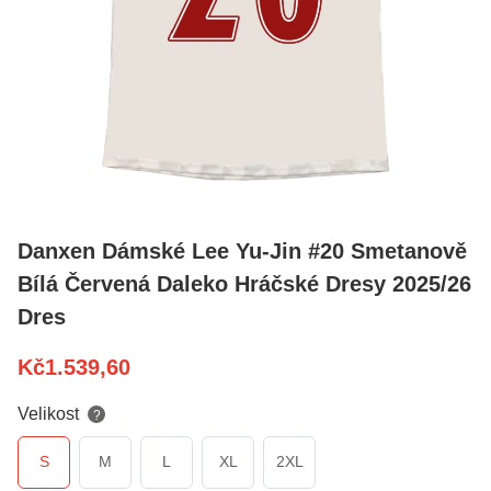
Danxen Dámské Lee Yu-Jin #20 Smetanově
Bílá Červená Daleko Hráčské Dresy 2025/26
Dres
Kč
1.539,60
Velikost
?
S
M
L
XL
2XL