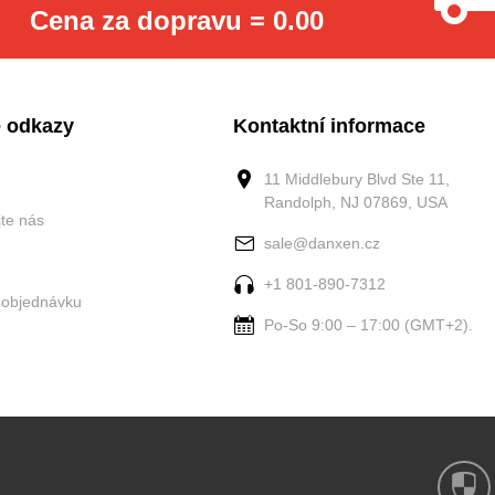
Cena za dopravu = 0.00
 odkazy
Kontaktní informace
11 Middlebury Blvd Ste 11,
Randolph, NJ 07869, USA
jte nás
sale@danxen.cz
+1 801-890-7312
 objednávku
Po-So 9:00 – 17:00 (GMT+2).