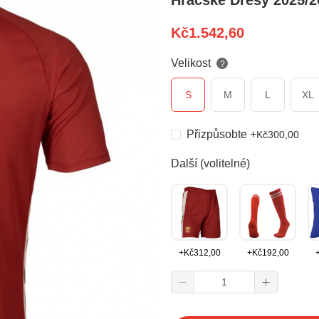
Hráčské Dresy 2025/2
Kč
1.542,60
Velikost
?
S
M
L
XL
Přizpůsobte
+
Kč
300,00
Další (volitelné)
+
Kč
312,00
+
Kč
192,00