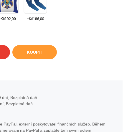
+
Kč
192,00
+
Kč
186,00
KOUPIT
 dní, Bezplatná daň
ní, Bezplatná daň
e PayPal, externí poskytovatel finančních služeb. Během
esměrováni na PayPal a zaplatíte tam svým účtem