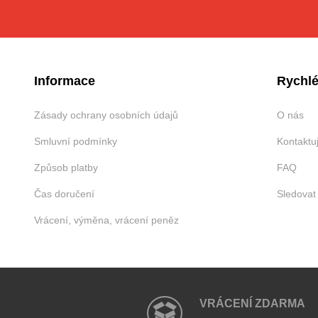
Informace
Rychlé
Zásady ochrany osobních údajů
O nás
Smluvní podmínky
Kontaktu
Způsob platby
FAQ
Čas doručení
Sledovat
Vrácení, výměna, vrácení peněz
VRÁCENÍ ZDARMA