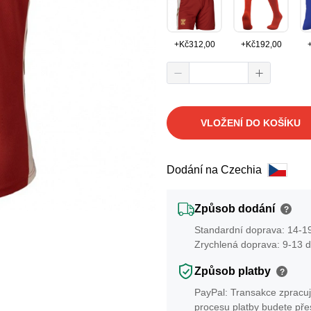
+
Kč
312,00
+
Kč
192,00
VLOŽENÍ DO KOŠÍKU
Dodání na Czechia
Způsob dodání
?
Standardní doprava: 14-19
Zrychlená doprava: 9-13 d
Způsob platby
?
PayPal: Transakce zpracuj
procesu platby budete př