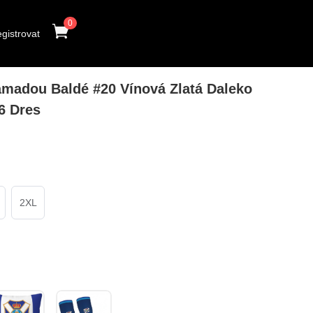
0
gistrovat
adou Baldé #20 Vínová Zlatá Daleko
6 Dres
2XL