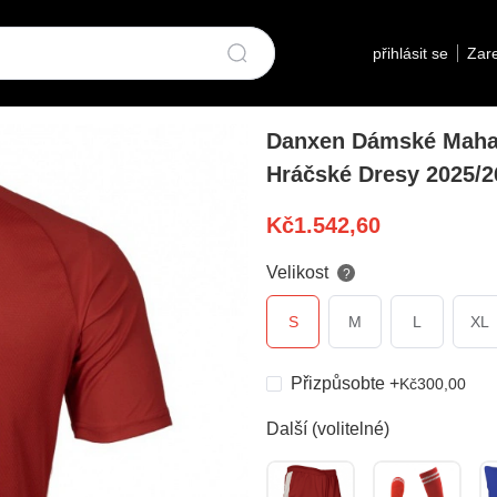
přihlásit se
Zare
Danxen Dámské Maham
Hráčské Dresy 2025/2
Kč
1.542,60
Velikost
?
S
M
L
XL
Přizpůsobte
+
Kč
300,00
Další (volitelné)