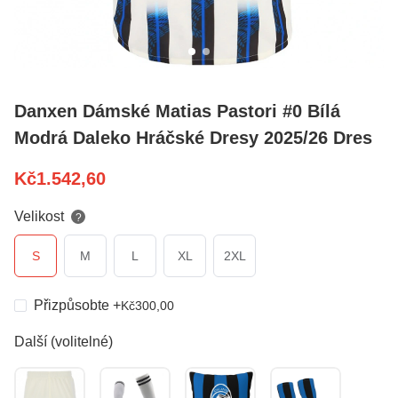
Danxen Dámské Matias Pastori #0 Bílá
Modrá Daleko Hráčské Dresy 2025/26 Dres
Kč
1.542,60
Velikost
?
S
M
L
XL
2XL
Přizpůsobte
+
Kč
300,00
Další (volitelné)