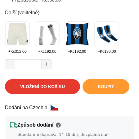
Další (volitelné)
+
Kč
312,00
+
Kč
192,00
+
Kč
192,00
+
Kč
186,00
VLOŽENÍ DO KOŠÍKU
KOUPIT
Dodání na Czechia
Způsob dodání
?
Standardní doprava: 14-19 dní, Bezplatná daň