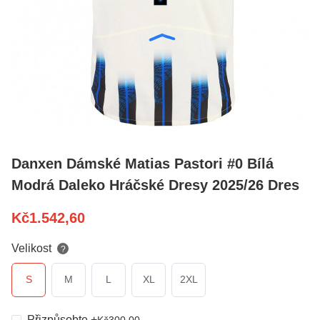
Danxen Dámské Matias Pastori #0 Bílá
Modrá Daleko Hráčské Dresy 2025/26 Dres
Kč
1.542,60
Velikost
?
S
M
L
XL
2XL
Přizpůsobte
+
Kč
300,00