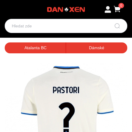
0
Atalanta BC
Dámské