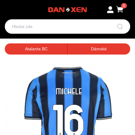
0
Atalanta BC
Dámské