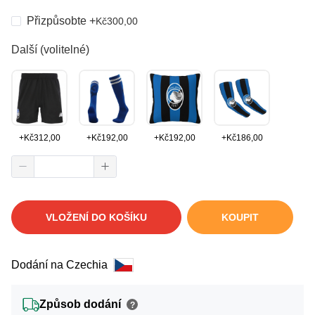
Přizpůsobte
+
Kč
300,00
Další (volitelné)
+
Kč
312,00
+
Kč
192,00
+
Kč
192,00
+
Kč
186,00
VLOŽENÍ DO KOŠÍKU
KOUPIT
Dodání na Czechia
Způsob dodání
?