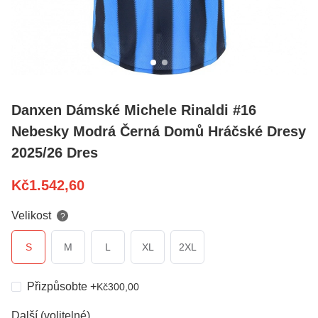
Danxen Dámské Michele Rinaldi #16
Nebesky Modrá Černá Domů Hráčské Dresy
2025/26 Dres
Kč
1.542,60
Velikost
?
S
M
L
XL
2XL
Přizpůsobte
+
Kč
300,00
Další (volitelné)