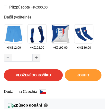
Přizpůsobte
+
Kč
300,00
Další (volitelné)
+
Kč
312,00
+
Kč
192,00
+
Kč
192,00
+
Kč
186,00
VLOŽENÍ DO KOŠÍKU
KOUPIT
Dodání na Czechia
Způsob dodání
?