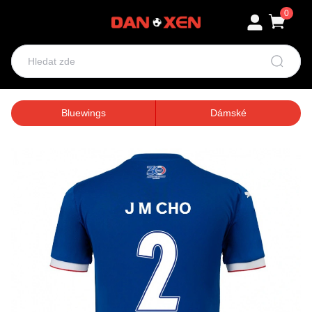
0
Bluewings
Dámské