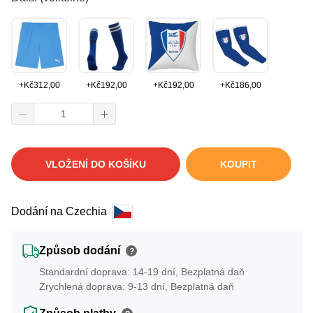
+
Kč
312,00
+
Kč
192,00
+
Kč
192,00
+
Kč
186,00
VLOŽENÍ DO KOŠÍKU
KOUPIT
Dodání na Czechia
Způsob dodání
?
Standardní doprava: 14-19 dní, Bezplatná daň
Zrychlená doprava: 9-13 dní, Bezplatná daň