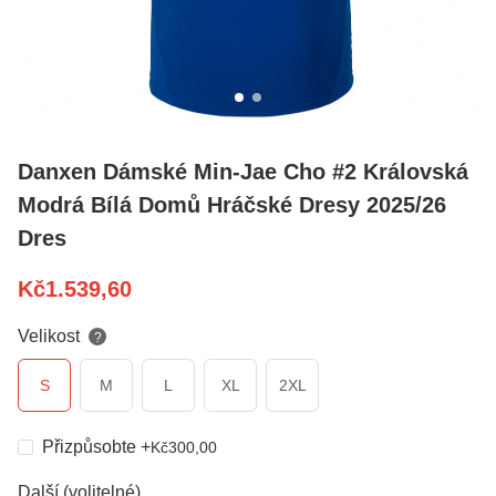
Danxen Dámské Min-Jae Cho #2 Královská
Modrá Bílá Domů Hráčské Dresy 2025/26
Dres
Kč
1.539,60
Velikost
?
S
M
L
XL
2XL
Přizpůsobte
+
Kč
300,00
Další (volitelné)