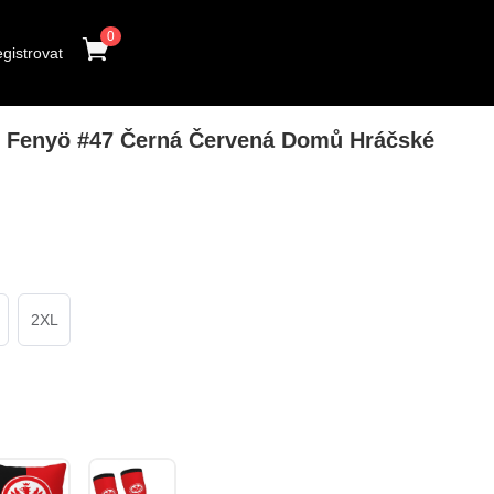
0
gistrovat
Fenyö #47 Černá Červená Domů Hráčské
2XL