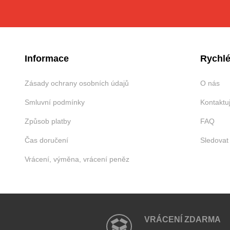
Informace
Rychlé
Zásady ochrany osobních údajů
O nás
Smluvní podmínky
Kontaktu
Způsob platby
FAQ
Čas doručení
Sledovat
Vrácení, výměna, vrácení peněz
VRÁCENÍ ZDARMA