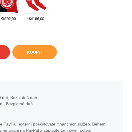
+
Kč
192,00
+
Kč
186,00
KOUPIT
 dní, Bezplatná daň
ní, Bezplatná daň
e PayPal, externí poskytovatel finančních služeb. Během
esměrováni na PayPal a zaplatíte tam svým účtem