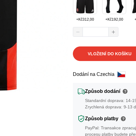
+
Kč
312,00
+
Kč
192,00
VLOŽENÍ DO KOŠÍKU
Dodání na Czechia
Způsob dodání
?
Standardní doprava: 14-19
Zrychlená doprava: 9-13 d
Způsob platby
?
PayPal: Transakce zpracuj
procesu platby budete př