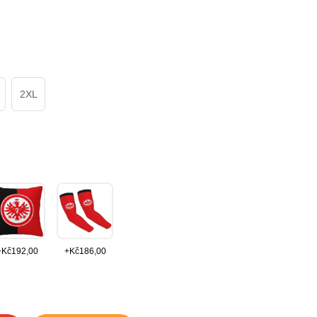
2XL
+
Kč
192,00
+
Kč
186,00