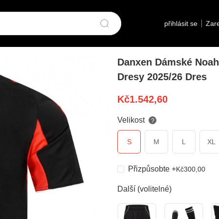
přihlásit se
Zare
Danxen Dámské Noah 
Dresy 2025/26 Dres
Kč
1.542,60
Velikost
?
S
M
L
XL
Přizpůsobte
+
Kč
300,00
Další (volitelné)