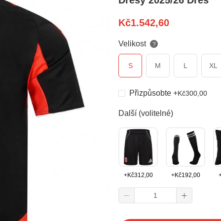
Dresy 2025/26 Dres
Kč
1.542,60
Velikost
?
S
M
L
XL
Přizpůsobte
+
Kč
300,00
Další (volitelné)
+
Kč
312,00
+
Kč
192,00