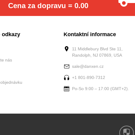
Cena za dopravu = 0.00
 odkazy
Kontaktní informace
11 Middlebury Blvd Ste 11,
Randolph, NJ 07869, USA
jte nás
sale@danxen.cz
+1 801-890-7312
 objednávku
Po-So 9:00 – 17:00 (GMT+2).