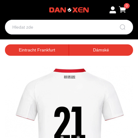
0
Eintracht Frankfurt
Dámské