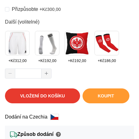
Přizpůsobte
+
Kč
300,00
Další (volitelné)
+
Kč
312,00
+
Kč
192,00
+
Kč
192,00
+
Kč
186,00
VLOŽENÍ DO KOŠÍKU
KOUPIT
Dodání na Czechia
Způsob dodání
?