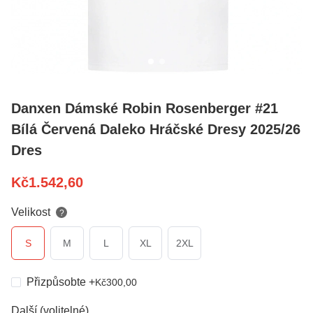
Danxen Dámské Robin Rosenberger #21
Bílá Červená Daleko Hráčské Dresy 2025/26
Dres
Kč
1.542,60
Velikost
?
S
M
L
XL
2XL
Přizpůsobte
+
Kč
300,00
Další (volitelné)