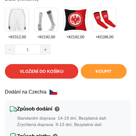
+
Kč
312,00
+
Kč
192,00
+
Kč
192,00
+
Kč
186,00
VLOŽENÍ DO KOŠÍKU
KOUPIT
Dodání na Czechia
Způsob dodání
?
Standardní doprava: 14-19 dní, Bezplatná daň
Zrychlená doprava: 9-13 dní, Bezplatná daň