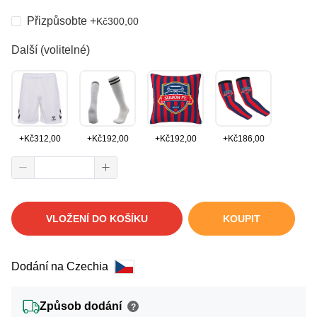
Přizpůsobte
+
Kč
300,00
Další (volitelné)
+
Kč
312,00
+
Kč
192,00
+
Kč
192,00
+
Kč
186,00
VLOŽENÍ DO KOŠÍKU
KOUPIT
Dodání na Czechia
Způsob dodání
?