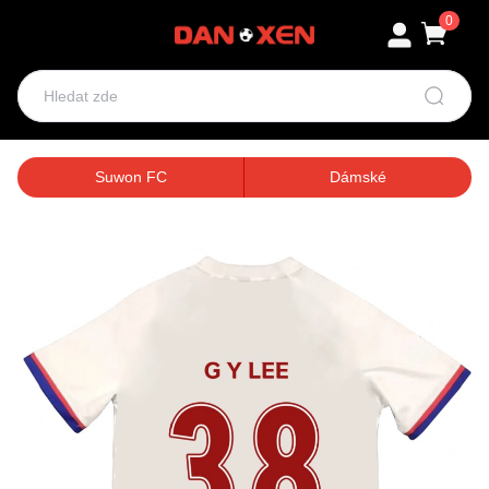
0
Suwon FC
Dámské