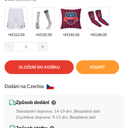
+
Kč
312,00
+
Kč
192,00
+
Kč
192,00
+
Kč
186,00
VLOŽENÍ DO KOŠÍKU
KOUPIT
Dodání na Czechia
Způsob dodání
?
Standardní doprava: 14-19 dní, Bezplatná daň
Zrychlená doprava: 9-13 dní, Bezplatná daň