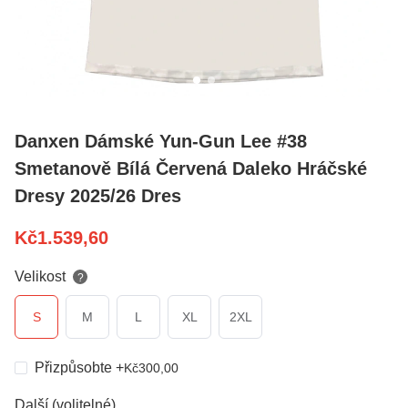
Danxen Dámské Yun-Gun Lee #38
Smetanově Bílá Červená Daleko Hráčské
Dresy 2025/26 Dres
Kč
1.539,60
Velikost
?
S
M
L
XL
2XL
Přizpůsobte
+
Kč
300,00
Další (volitelné)