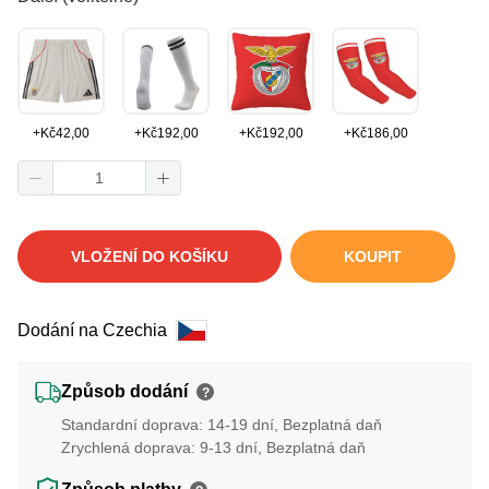
+
Kč
42,00
+
Kč
192,00
+
Kč
192,00
+
Kč
186,00
VLOŽENÍ DO KOŠÍKU
KOUPIT
Dodání na Czechia
Způsob dodání
?
Standardní doprava: 14-19 dní, Bezplatná daň
Zrychlená doprava: 9-13 dní, Bezplatná daň