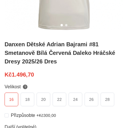
Danxen Dětské Adrian Bajrami #81
Smetanově Bílá Červená Daleko Hráčské
Dresy 2025/26 Dres
Kč
1.496,70
Velikost
?
16
18
20
22
24
26
28
Přizpůsobte
+
Kč
300,00
Další (volitelné)