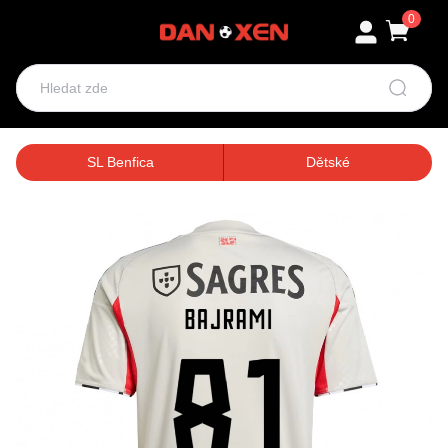
0
SL Benfica
Dětské