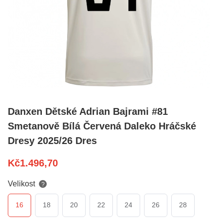
Danxen Dětské Adrian Bajrami #81
Smetanově Bílá Červená Daleko Hráčské
Dresy 2025/26 Dres
Kč
1.496,70
Velikost
?
16
18
20
22
24
26
28