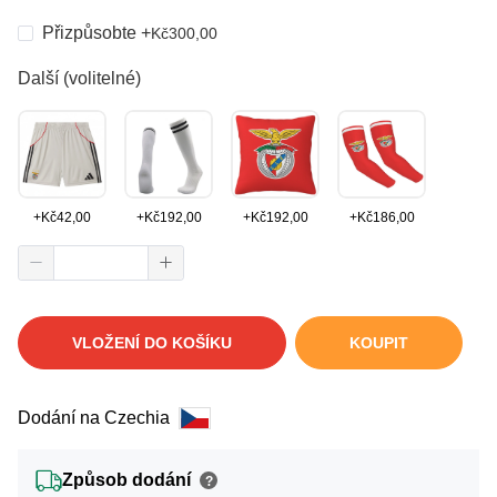
Přizpůsobte
+
Kč
300,00
Další (volitelné)
+
Kč
42,00
+
Kč
192,00
+
Kč
192,00
+
Kč
186,00
VLOŽENÍ DO KOŠÍKU
KOUPIT
Dodání na Czechia
Způsob dodání
?