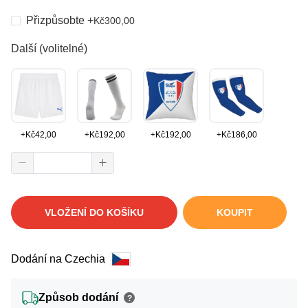
Přizpůsobte
+
Kč
300,00
Další (volitelné)
+
Kč
42,00
+
Kč
192,00
+
Kč
192,00
+
Kč
186,00
VLOŽENÍ DO KOŠÍKU
KOUPIT
Dodání na Czechia
Způsob dodání
?