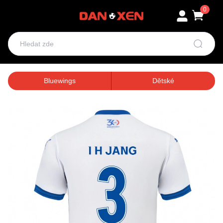
0
Bluewings
Dětské