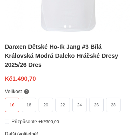
Danxen Dětské Ho-Ik Jang #3 Bílá
Královská Modrá Daleko Hráčské Dresy
2025/26 Dres
Kč
1.490,70
Velikost
?
16
18
20
22
24
26
28
Přizpůsobte
+
Kč
300,00
Další (volitelné)