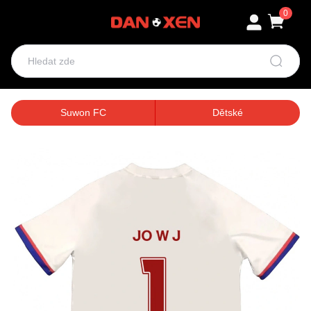
0
Suwon FC
Dětské