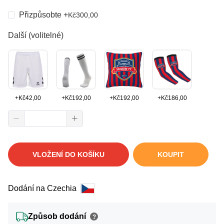
Přizpůsobte
+
Kč
300,00
Další (volitelné)
+
Kč
42,00
+
Kč
192,00
+
Kč
192,00
+
Kč
186,00
VLOŽENÍ DO KOŠÍKU
KOUPIT
Dodání na Czechia
Způsob dodání
?