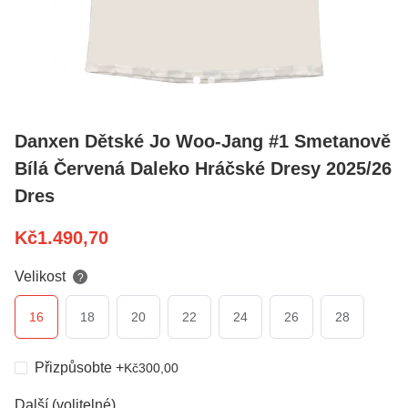
Danxen Dětské Jo Woo-Jang #1 Smetanově
Bílá Červená Daleko Hráčské Dresy 2025/26
Dres
Kč
1.490,70
Velikost
?
16
18
20
22
24
26
28
Přizpůsobte
+
Kč
300,00
Další (volitelné)