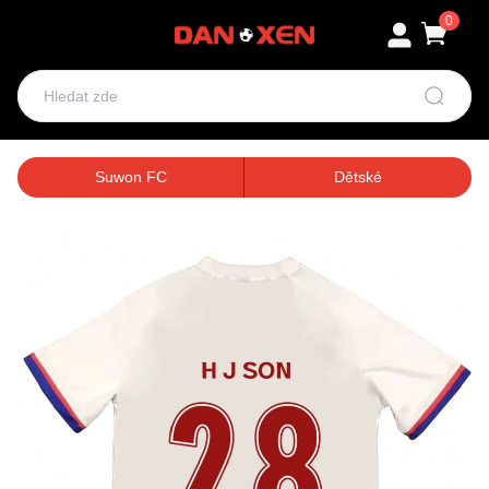
0
Suwon FC
Dětské