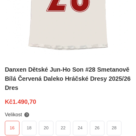
Danxen Dětské Jun-Ho Son #28 Smetanově
Bílá Červená Daleko Hráčské Dresy 2025/26
Dres
Kč
1.490,70
Velikost
?
16
18
20
22
24
26
28