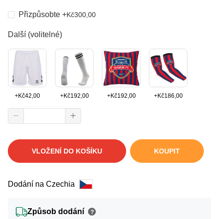
Přizpůsobte
+
Kč
300,00
Další (volitelné)
+
Kč
42,00
+
Kč
192,00
+
Kč
192,00
+
Kč
186,00
VLOŽENÍ DO KOŠÍKU
KOUPIT
Dodání na Czechia
Způsob dodání
?