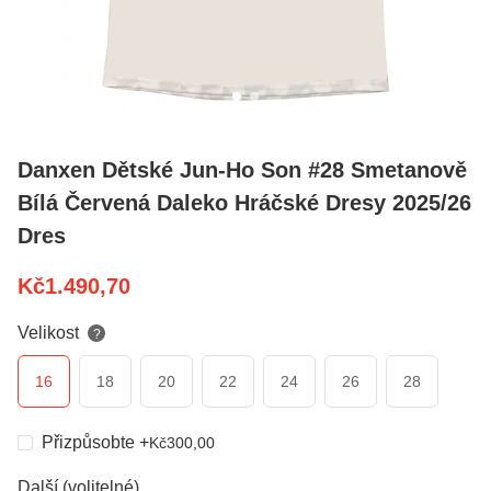
Danxen Dětské Jun-Ho Son #28 Smetanově
Bílá Červená Daleko Hráčské Dresy 2025/26
Dres
Kč
1.490,70
Velikost
?
16
18
20
22
24
26
28
Přizpůsobte
+
Kč
300,00
Další (volitelné)