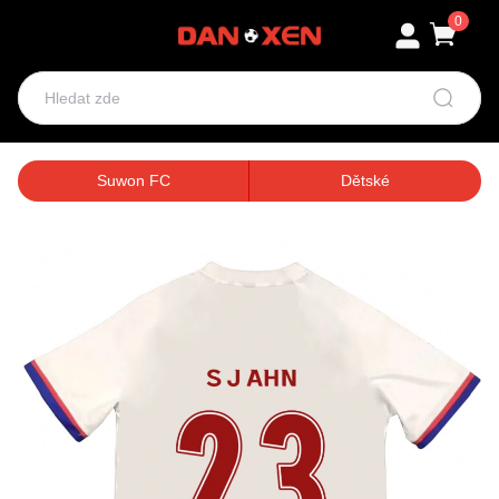
0
Suwon FC
Dětské