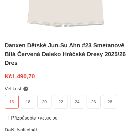
Danxen Dětské Jun-Su Ahn #23 Smetanově
Bílá Červená Daleko Hráčské Dresy 2025/26
Dres
Kč
1.490,70
Velikost
?
16
18
20
22
24
26
28
Přizpůsobte
+
Kč
300,00
Další (volitelné)