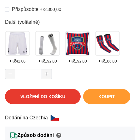
Přizpůsobte
+
Kč
300,00
Další (volitelné)
+
Kč
42,00
+
Kč
192,00
+
Kč
192,00
+
Kč
186,00
VLOŽENÍ DO KOŠÍKU
KOUPIT
Dodání na Czechia
Způsob dodání
?