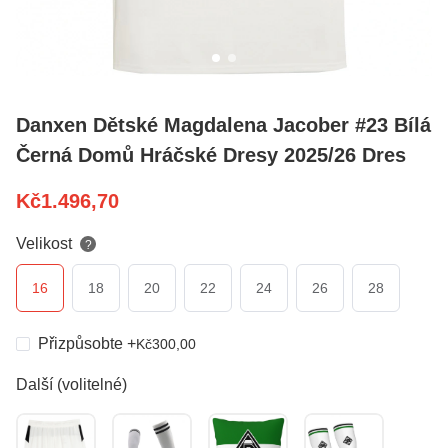
Danxen Dětské Magdalena Jacober #23 Bílá
Černá Domů Hráčské Dresy 2025/26 Dres
Kč
1.496,70
Velikost
?
16
18
20
22
24
26
28
Přizpůsobte
+
Kč
300,00
Další (volitelné)