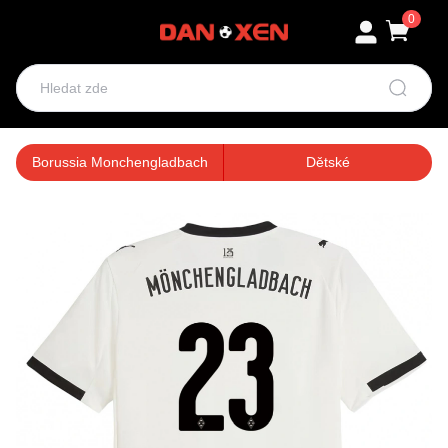
0
Borussia Monchengladbach
Dětské