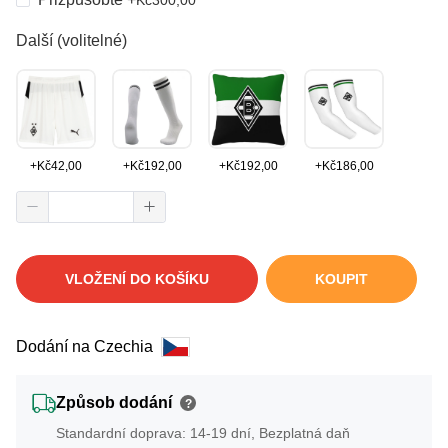
Další (volitelné)
+
Kč
42,00
+
Kč
192,00
+
Kč
192,00
+
Kč
186,00
VLOŽENÍ DO KOŠÍKU
KOUPIT
Dodání na Czechia
Způsob dodání
?
Standardní doprava: 14-19 dní, Bezplatná daň