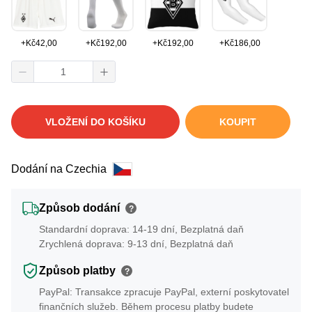
+
Kč
42,00
+
Kč
192,00
+
Kč
192,00
+
Kč
186,00
VLOŽENÍ DO KOŠÍKU
KOUPIT
Dodání na Czechia
Způsob dodání
?
Standardní doprava: 14-19 dní, Bezplatná daň
Zrychlená doprava: 9-13 dní, Bezplatná daň
Způsob platby
?
PayPal: Transakce zpracuje PayPal, externí poskytovatel
finančních služeb. Během procesu platby budete