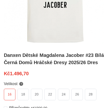
Danxen Dětské Magdalena Jacober #23 Bílá
Černá Domů Hráčské Dresy 2025/26 Dres
Kč
1.496,70
Velikost
?
16
18
20
22
24
26
28
Přizpůsobte
+
Kč
300,00