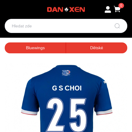
0
Bluewings
Dětské