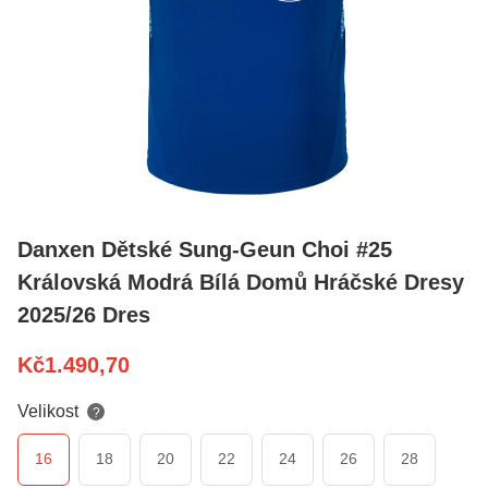
Danxen Dětské Sung-Geun Choi #25
Královská Modrá Bílá Domů Hráčské Dresy
2025/26 Dres
Kč
1.490,70
Velikost
?
16
18
20
22
24
26
28