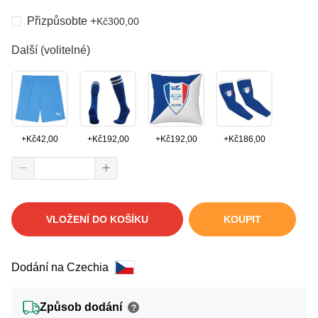
Přizpůsobte
+
Kč
300,00
Další (volitelné)
+
Kč
42,00
+
Kč
192,00
+
Kč
192,00
+
Kč
186,00
VLOŽENÍ DO KOŠÍKU
KOUPIT
Dodání na Czechia
Způsob dodání
?