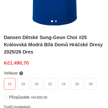
Danxen Dětské Sung-Geun Choi #25
Královská Modrá Bílá Domů Hráčské Dresy
2025/26 Dres
Kč
1.490,70
Velikost
?
16
18
20
22
24
26
28
Přizpůsobte
+
Kč
300,00
Další (volitelné)