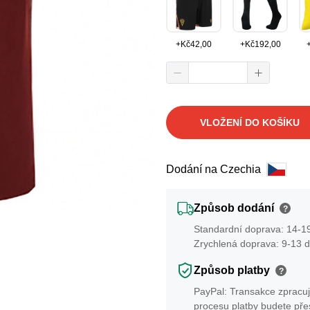
+
Kč
42,00
+
Kč
192,00
VLOŽENÍ DO KOŠÍKU
Dodání na Czechia
Způsob dodání
?
Standardní doprava: 14-19
Zrychlená doprava: 9-13 d
Způsob platby
?
PayPal: Transakce zpracuj
procesu platby budete př