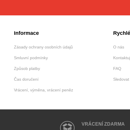
Informace
Rychlé
Zásady ochrany osobních údajů
O nás
Smluvní podmínky
Kontaktu
Způsob platby
FAQ
Čas doručení
Sledovat
Vrácení, výměna, vrácení peněz
VRÁCENÍ ZDARMA