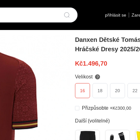
přihlásit se
Zare
Danxen Dětské Tomás
Hráčské Dresy 2025/2
Kč
1.496,70
Velikost
?
16
18
20
22
Přizpůsobte
+
Kč
300,00
Další (volitelné)