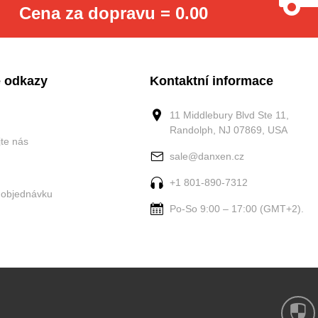
Cena za dopravu = 0.00
 odkazy
Kontaktní informace
11 Middlebury Blvd Ste 11,
Randolph, NJ 07869, USA
jte nás
sale@danxen.cz
+1 801-890-7312
 objednávku
Po-So 9:00 – 17:00 (GMT+2).