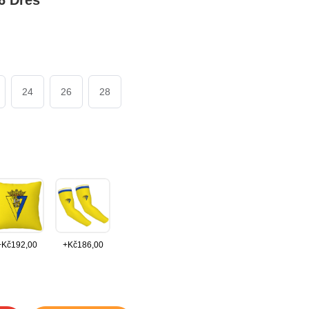
6 Dres
24
26
28
+
Kč
192,00
+
Kč
186,00