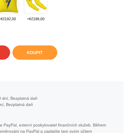
+
Kč
192,00
+
Kč
186,00
KOUPIT
 dní, Bezplatná daň
ní, Bezplatná daň
e PayPal, externí poskytovatel finančních služeb. Během
esměrováni na PayPal a zaplatíte tam svým účtem