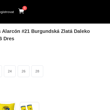
0
gistrovat
 Alarcón #21 Burgundská Zlatá Daleko
6 Dres
24
26
28