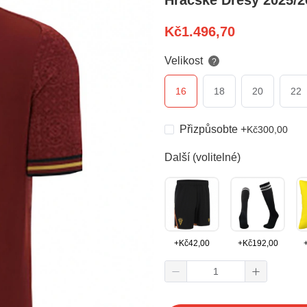
Hráčské Dresy 2025/2
Kč
1.496,70
Velikost
?
16
18
20
22
Přizpůsobte
+
Kč
300,00
Další (volitelné)
+
Kč
42,00
+
Kč
192,00