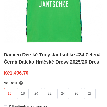
Danxen Dětské Tony Jantschke #24 Zelená
Černá Daleko Hráčské Dresy 2025/26 Dres
Kč
1.496,70
Velikost
?
16
18
20
22
24
26
28
Přizpůsobte
+
Kč
300,00