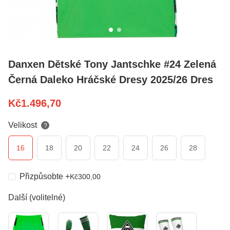
Danxen Dětské Tony Jantschke #24 Zelená
Černá Daleko Hráčské Dresy 2025/26 Dres
Kč
1.496,70
Velikost
?
16
18
20
22
24
26
28
Přizpůsobte
+
Kč
300,00
Další (volitelné)