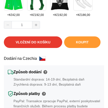
+
Kč
42,00
+
Kč
192,00
+
Kč
192,00
+
Kč
186,00
VLOŽENÍ DO KOŠÍKU
KOUPIT
Dodání na Czechia
Způsob dodání
?
Standardní doprava: 14-19 dní, Bezplatná daň
Zrychlená doprava: 9-13 dní, Bezplatná daň
Způsob platby
?
PayPal: Transakce zpracuje PayPal, externí poskytovatel
finančních služeb. Během procesu platby budete