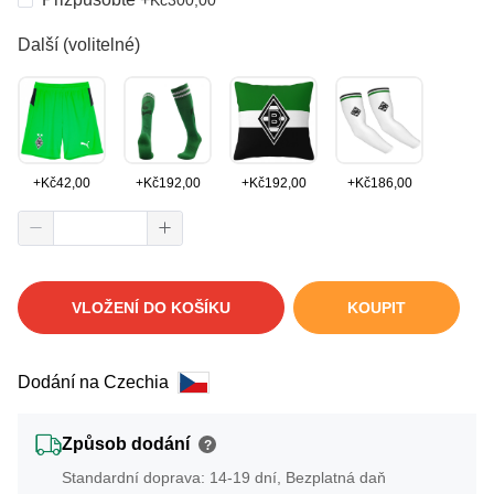
Další (volitelné)
+
Kč
42,00
+
Kč
192,00
+
Kč
192,00
+
Kč
186,00
VLOŽENÍ DO KOŠÍKU
KOUPIT
Dodání na Czechia
Způsob dodání
?
Standardní doprava: 14-19 dní, Bezplatná daň