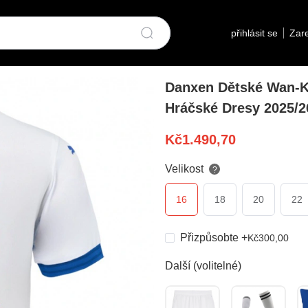
přihlásit se
Zare
Danxen Dětské Wan-K
Hráčské Dresy 2025/2
Kč
1.490,70
Velikost
?
16
18
20
22
Přizpůsobte
+
Kč
300,00
Další (volitelné)