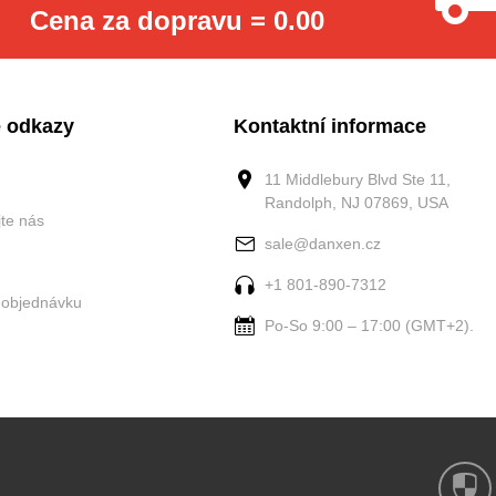
Cena za dopravu = 0.00
 odkazy
Kontaktní informace
11 Middlebury Blvd Ste 11,
Randolph, NJ 07869, USA
jte nás
sale@danxen.cz
+1 801-890-7312
 objednávku
Po-So 9:00 – 17:00 (GMT+2).