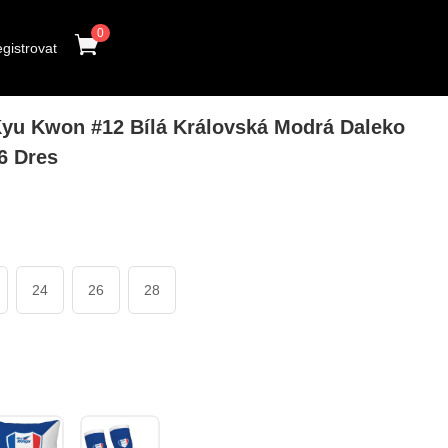
0
gistrovat
yu Kwon #12 Bílá Královská Modrá Daleko
6 Dres
24
26
28