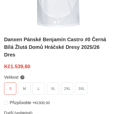
Danxen Pánské Benjamín Castro #0 Černá
Bílá Žlutá Domů Hráčské Dresy 2025/26
Dres
Kč
1.539,60
Velikost
?
S
M
L
XL
2XL
3XL
Přizpůsobte
+
Kč
300,00
Další (volitelné)