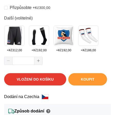
Přizpůsobte
+
Kč
300,00
Další (volitelné)
+
Kč
312,00
+
Kč
192,00
+
Kč
192,00
+
Kč
186,00
VLOŽENÍ DO KOŠÍKU
KOUPIT
Dodání na Czechia
Způsob dodání
?