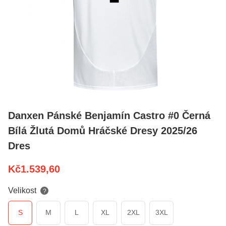
Danxen Pánské Benjamín Castro #0 Černá
Bílá Žlutá Domů Hráčské Dresy 2025/26
Dres
Kč
1.539,60
Velikost
?
S
M
L
XL
2XL
3XL