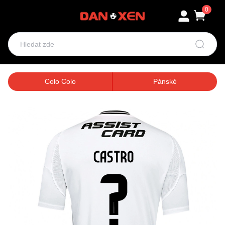
0
Colo Colo
Pánské