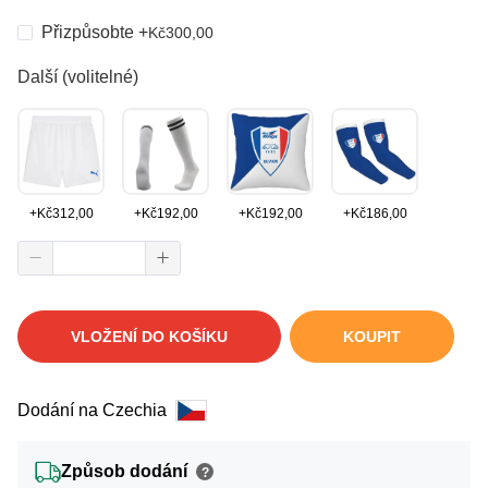
Přizpůsobte
+
Kč
300,00
Další (volitelné)
+
Kč
312,00
+
Kč
192,00
+
Kč
192,00
+
Kč
186,00
VLOŽENÍ DO KOŠÍKU
KOUPIT
Dodání na Czechia
Způsob dodání
?