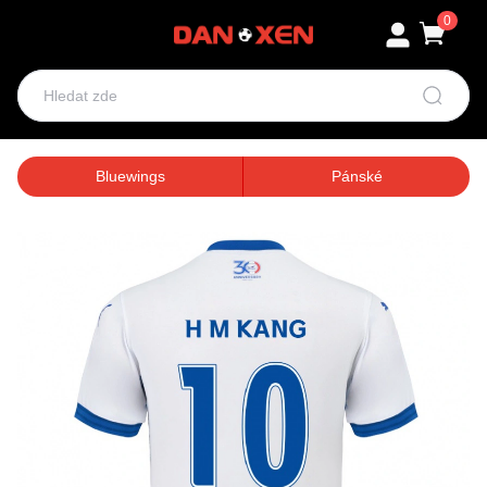
0
Bluewings
Pánské