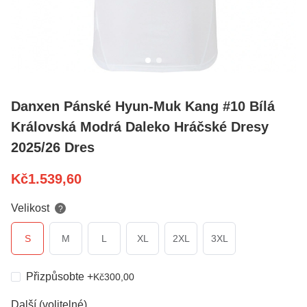
Danxen Pánské Hyun-Muk Kang #10 Bílá
Královská Modrá Daleko Hráčské Dresy
2025/26 Dres
Kč
1.539,60
Velikost
?
S
M
L
XL
2XL
3XL
Přizpůsobte
+
Kč
300,00
Další (volitelné)