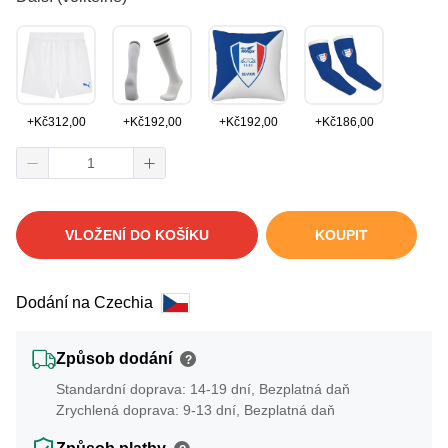
+
Kč
312,00
+
Kč
192,00
+
Kč
192,00
+
Kč
186,00
VLOŽENÍ DO KOŠÍKU
KOUPIT
Dodání na Czechia
Způsob dodání
?
Standardní doprava: 14-19 dní, Bezplatná daň
Zrychlená doprava: 9-13 dní, Bezplatná daň