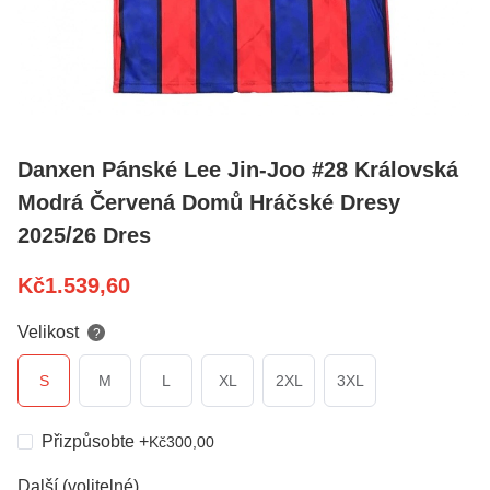
Danxen Pánské Lee Jin-Joo #28 Královská
Modrá Červená Domů Hráčské Dresy
2025/26 Dres
Kč
1.539,60
Velikost
?
S
M
L
XL
2XL
3XL
Přizpůsobte
+
Kč
300,00
Další (volitelné)