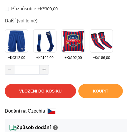
Přizpůsobte
+
Kč
300,00
Další (volitelné)
+
Kč
312,00
+
Kč
192,00
+
Kč
192,00
+
Kč
186,00
VLOŽENÍ DO KOŠÍKU
KOUPIT
Dodání na Czechia
Způsob dodání
?