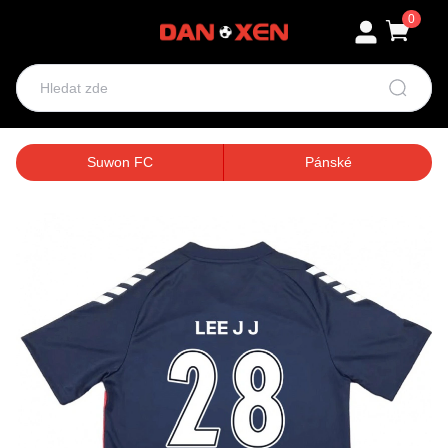
0
Suwon FC
Pánské