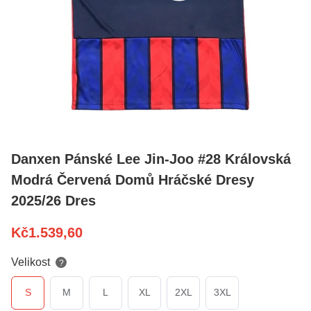
Danxen Pánské Lee Jin-Joo #28 Královská
Modrá Červená Domů Hráčské Dresy
2025/26 Dres
Kč
1.539,60
Velikost
?
S
M
L
XL
2XL
3XL