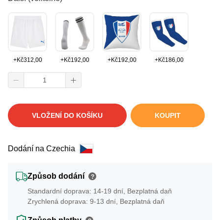
+
Kč
312,00
+
Kč
192,00
+
Kč
192,00
+
Kč
186,00
VLOŽENÍ DO KOŠÍKU
KOUPIT
Dodání na Czechia
Způsob dodání
?
Standardní doprava: 14-19 dní, Bezplatná daň
Zrychlená doprava: 9-13 dní, Bezplatná daň