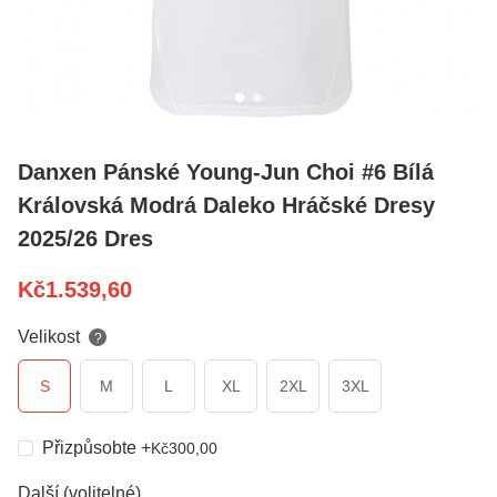
Danxen Pánské Young-Jun Choi #6 Bílá
Královská Modrá Daleko Hráčské Dresy
2025/26 Dres
Kč
1.539,60
Velikost
?
S
M
L
XL
2XL
3XL
Přizpůsobte
+
Kč
300,00
Další (volitelné)