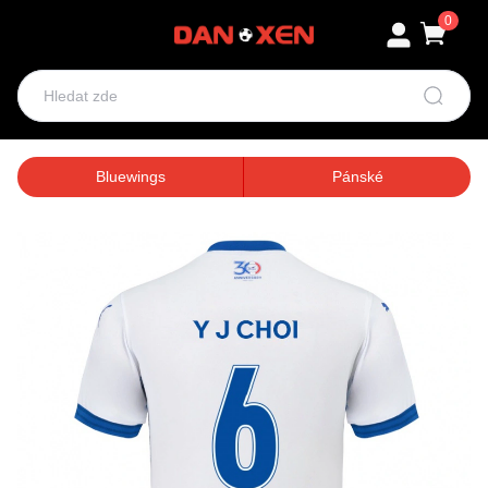
0
Bluewings
Pánské