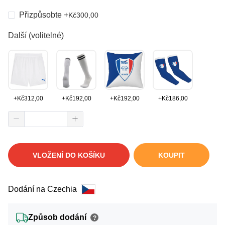
Přizpůsobte
+
Kč
300,00
Další (volitelné)
+
Kč
312,00
+
Kč
192,00
+
Kč
192,00
+
Kč
186,00
VLOŽENÍ DO KOŠÍKU
KOUPIT
Dodání na Czechia
Způsob dodání
?