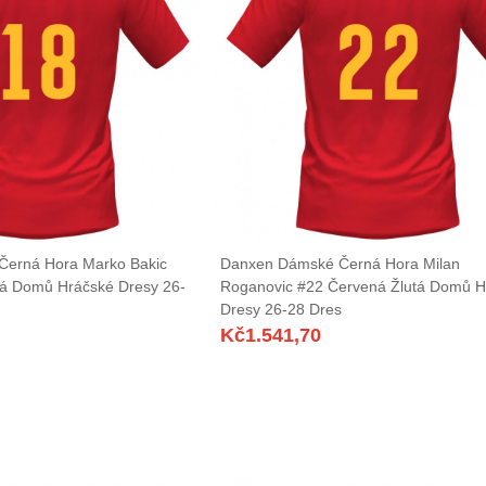
erná Hora Marko Bakic
Danxen Dámské Černá Hora Milan
tá Domů Hráčské Dresy 26-
Roganovic #22 Červená Žlutá Domů H
Dresy 26-28 Dres
Kč
1.541,70