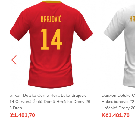
Danxen Dětské Černá Hora Luka Brajović
Danxen Dětské Č
#14 Červená Žlutá Domů Hráčské Dresy 26-
Haksabanovic #24
28 Dres
Hráčské Dresy 2
Kč
1.481,70
Kč
1.481,70