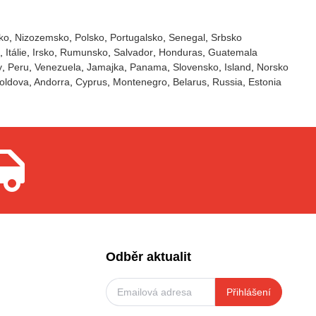
ko
Nizozemsko
Polsko
Portugalsko
Senegal
Srbsko
Itálie
Irsko
Rumunsko
Salvador
Honduras
Guatemala
y
Peru
Venezuela
Jamajka
Panama
Slovensko
Island
Norsko
oldova
Andorra
Cyprus
Montenegro
Belarus
Russia
Estonia
Odběr aktualit
Přihlášení