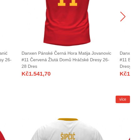
anić
Danxen Pánské Černá Hora Matija Jovanovic
Danxen P
sy 26-
#11 Červená Žlutá Domů Hráčské Dresy 26-
#11 Bílá 
28 Dres
Dresy 26-
Kč
1.541,70
Kč
1.54
více