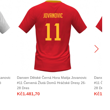
kanovic
Danxen Dětské Černá Hora Matija Jovanovic
Danxen Dě
é
#11 Červená Žlutá Domů Hráčské Dresy 26-
#11 Červe
28 Dres
28 Dres
Kč
1.481,70
Kč
1.48