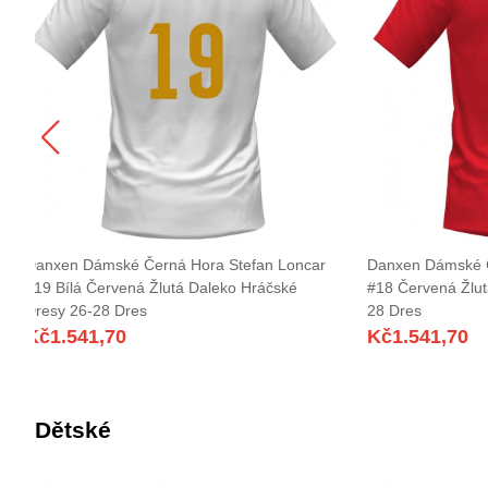
Danxen Dámské Černá Hora Stefan Loncar
Danxen Dámské Č
#19 Bílá Červená Žlutá Daleko Hráčské
#18 Červená Žlu
Dresy 26-28 Dres
28 Dres
Kč
1.541,70
Kč
1.541,70
Dětské