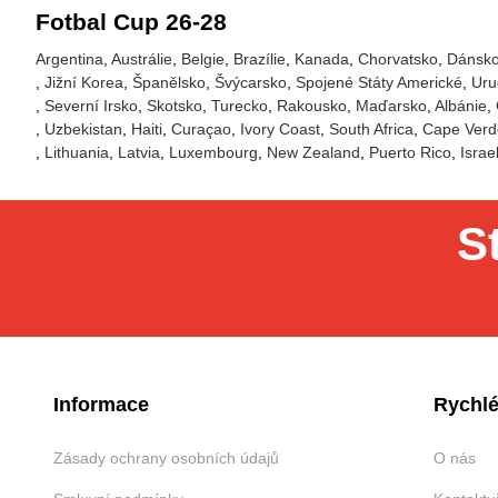
Fotbal Cup 26-28
Argentina
Austrálie
Belgie
Brazílie
Kanada
Chorvatsko
Dánsk
Jižní Korea
Španělsko
Švýcarsko
Spojené Státy Americké
Uru
Severní Irsko
Skotsko
Turecko
Rakousko
Maďarsko
Albánie
Uzbekistan
Haiti
Curaçao
Ivory Coast
South Africa
Cape Verd
Lithuania
Latvia
Luxembourg
New Zealand
Puerto Rico
Israe
S
Informace
Rychlé
Zásady ochrany osobních údajů
O nás