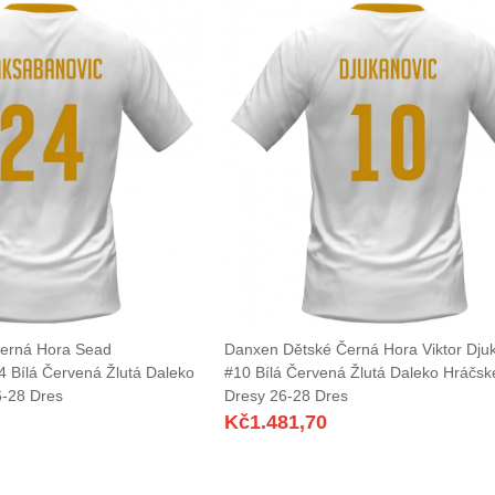
erná Hora Sead
Danxen Dětské Černá Hora Viktor Dju
 Bílá Červená Žlutá Daleko
#10 Bílá Červená Žlutá Daleko Hráčsk
6-28 Dres
Dresy 26-28 Dres
Kč
1.481,70