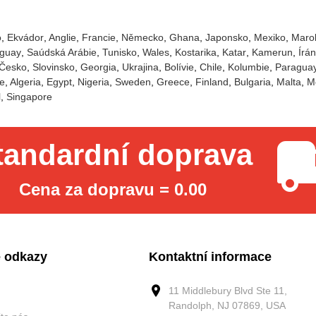
o
Ekvádor
Anglie
Francie
Německo
Ghana
Japonsko
Mexiko
Maro
guay
Saúdská Arábie
Tunisko
Wales
Kostarika
Katar
Kamerun
Írán
Česko
Slovinsko
Georgia
Ukrajina
Bolívie
Chile
Kolumbie
Paragua
e
Algeria
Egypt
Nigeria
Sweden
Greece
Finland
Bulgaria
Malta
M
l
Singapore
tandardní doprava
Cena za dopravu = 0.00
 odkazy
Kontaktní informace
11 Middlebury Blvd Ste 11,
Randolph, NJ 07869, USA