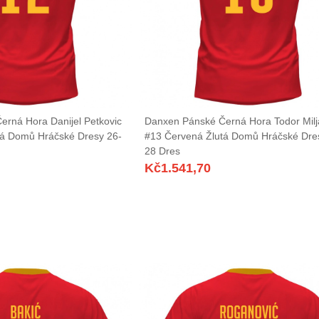
rná Hora Danijel Petkovic
Danxen Pánské Černá Hora Todor Milj
tá Domů Hráčské Dresy 26-
#13 Červená Žlutá Domů Hráčské Dre
28 Dres
Kč
1.541,70