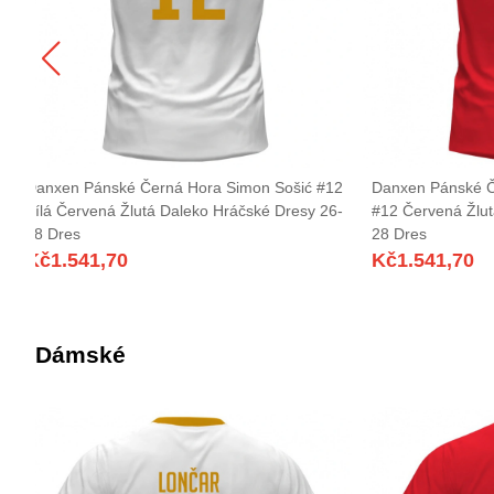
Danxen Pánské Černá Hora Simon Sošić #12
Danxen Pánské Če
Bílá Červená Žlutá Daleko Hráčské Dresy 26-
#12 Červená Žlu
28 Dres
28 Dres
Kč
1.541,70
Kč
1.541,70
Dámské