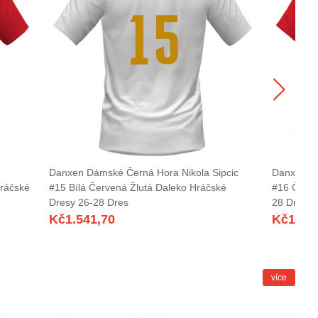
Danxen Dámské Černá Hora Nikola Sipcic
Danxen D
ráčské
#15 Bílá Červená Žlutá Daleko Hráčské
#16 Červe
Dresy 26-28 Dres
28 Dres
Kč
1.541,70
Kč
1.54
více