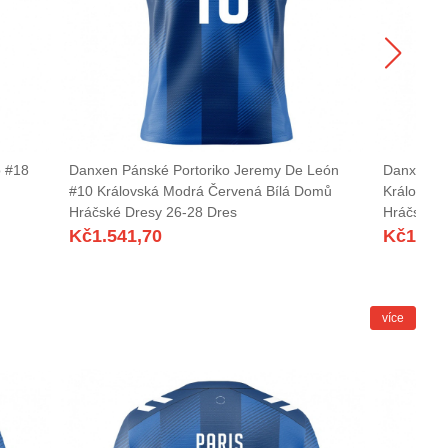
o #18
Danxen Pánské Portoriko Jeremy De León
Danxen Pá
#10 Královská Modrá Červená Bílá Domů
Královská
Hráčské Dresy 26-28 Dres
Hráčské D
Kč
1.541,70
Kč
1.54
více