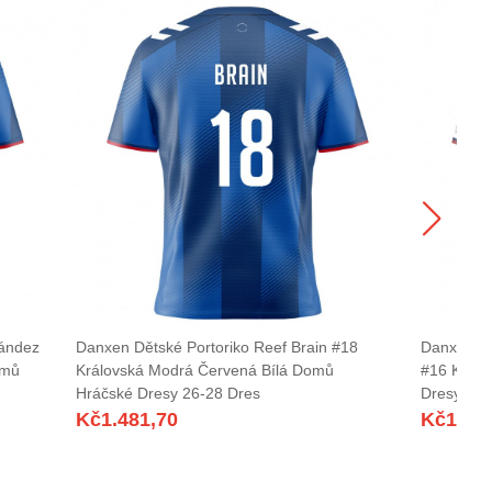
nández
Danxen Dětské Portoriko Reef Brain #18
Danxen Dě
omů
Královská Modrá Červená Bílá Domů
#16 Králo
Hráčské Dresy 26-28 Dres
Dresy 26-
Kč
1.481,70
Kč
1.48