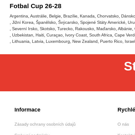
Fotbal Cup 26-28
Argentina
Austrálie
Belgie
Brazílie
Kanada
Chorvatsko
Dánsk
Jižní Korea
Španělsko
Švýcarsko
Spojené Státy Americké
Uru
Severní Irsko
Skotsko
Turecko
Rakousko
Maďarsko
Albánie
Uzbekistan
Haiti
Curaçao
Ivory Coast
South Africa
Cape Verd
Lithuania
Latvia
Luxembourg
New Zealand
Puerto Rico
Israe
S
Informace
Rychlé
Zásady ochrany osobních údajů
O nás