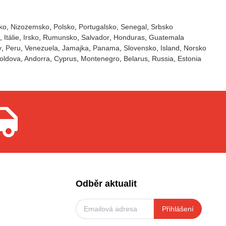
ko
Nizozemsko
Polsko
Portugalsko
Senegal
Srbsko
Itálie
Irsko
Rumunsko
Salvador
Honduras
Guatemala
y
Peru
Venezuela
Jamajka
Panama
Slovensko
Island
Norsko
oldova
Andorra
Cyprus
Montenegro
Belarus
Russia
Estonia
Odběr aktualit
Přihlášení