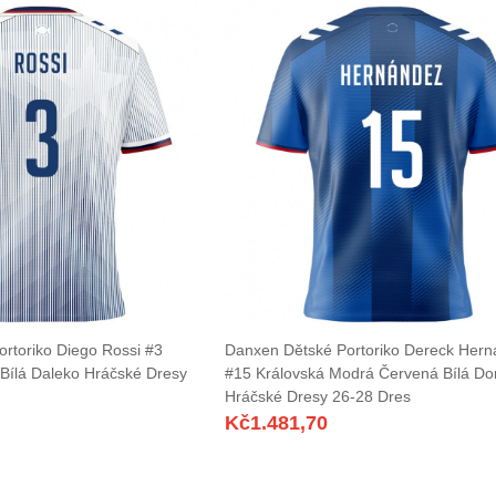
rtoriko Diego Rossi #3
Danxen Dětské Portoriko Dereck Her
Bílá Daleko Hráčské Dresy
#15 Královská Modrá Červená Bílá D
Hráčské Dresy 26-28 Dres
Kč
1.481,70