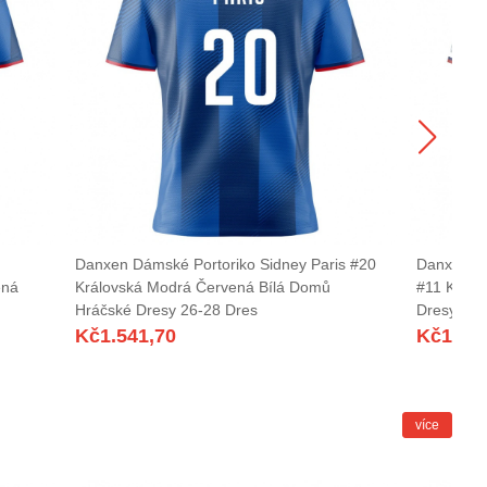
Danxen Dámské Portoriko Sidney Paris #20
Danxen Dá
ená
Královská Modrá Červená Bílá Domů
#11 Králo
Hráčské Dresy 26-28 Dres
Dresy 26-
Kč
1.541,70
Kč
1.54
více