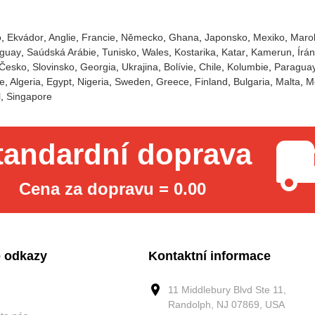
o
Ekvádor
Anglie
Francie
Německo
Ghana
Japonsko
Mexiko
Maro
guay
Saúdská Arábie
Tunisko
Wales
Kostarika
Katar
Kamerun
Írán
Česko
Slovinsko
Georgia
Ukrajina
Bolívie
Chile
Kolumbie
Paragua
e
Algeria
Egypt
Nigeria
Sweden
Greece
Finland
Bulgaria
Malta
M
l
Singapore
tandardní doprava
Cena za dopravu = 0.00
 odkazy
Kontaktní informace
11 Middlebury Blvd Ste 11,
Randolph, NJ 07869, USA