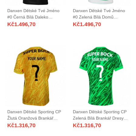
Danxen Dětské Tvé Jméno
Danxen Dětské Tvé Jméno
#0 Černá Bílá Daleko
#0 Zelená Bílá Domů
Hráčské Dresy 2025/26 Dres
Hráčské Dresy 2025/26 Dres
Kč
1.496,70
Kč
1.496,70
Danxen Dětské Sporting CP
Danxen Dětské Sporting CP
Žlutá Oranžová Brankář
Zelená Bílá Brankář Dresy
Dresy 2025/26 Dres
2025/26 Dres
Kč
1.316,70
Kč
1.316,70