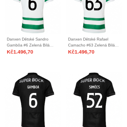
Danxen Dětské Sandro
Danxen Dětské Rafael
Gambôa #6 Zelená Bílá
Camacho #63 Zelená Bílá
Domů Hráčské Dresy
Domů Hráčské Dresy
Kč
1.496,70
Kč
1.496,70
2025/26 Dres
2025/26 Dres