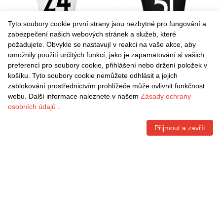
Tyto soubory cookie první strany jsou nezbytné pro fungování a
zabezpečení našich webových stránek a služeb, které
požadujete. Obvykle se nastavují v reakci na vaše akce, aby
umožnily použití určitých funkcí, jako je zapamatování si vašich
Danxen Dětské Paulo Iago
Danxen Dětské Diogo Pinto
preferencí pro soubory cookie, přihlášení nebo držení položek v
#24 Zelená Bílá Domů
#51 Černá Bílá Daleko
košíku. Tyto soubory cookie nemůžete odhlásit a jejich
Hráčské Dresy 2025/26 Dres
Hráčské Dresy 2025/26 Dres
Kč
1.496,70
Kč
1.496,70
zablokování prostřednictvím prohlížeče může ovlivnit funkčnost
webu. Další informace naleznete v našem
Zásady ochrany
osobních údajů
.
Přijmout a zavřít