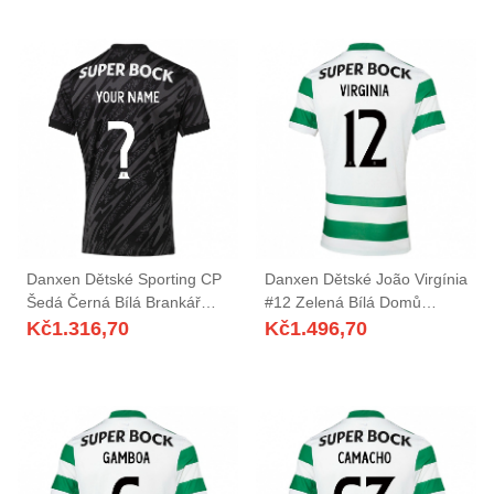
Danxen Dětské Sporting CP
Danxen Dětské João Virgínia
Šedá Černá Bílá Brankář
#12 Zelená Bílá Domů
Dresy 2025/26 Dres
Hráčské Dresy 2025/26 Dres
Kč
1.316,70
Kč
1.496,70