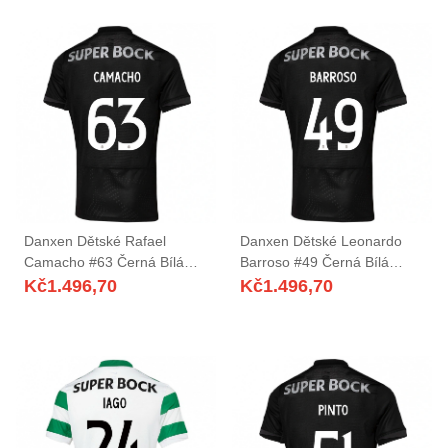
Danxen Dětské Rafael
Danxen Dětské Leonardo
Camacho #63 Černá Bílá
Barroso #49 Černá Bílá
Daleko Hráčské Dresy
Daleko Hráčské Dresy
Kč
1.496,70
Kč
1.496,70
2025/26 Dres
2025/26 Dres