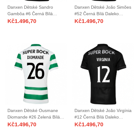
Danxen Dětské Sandro
Danxen Dětské João Simões
Gambôa #6 Černá Bílá
#52 Černá Bílá Daleko
Daleko Hráčské Dresy
Hráčské Dresy 2025/26 Dres
Kč
1.496,70
Kč
1.496,70
2025/26 Dres
Danxen Dětské Ousmane
Danxen Dětské João Virgínia
Diomande #26 Zelená Bílá
#12 Černá Bílá Daleko
Domů Hráčské Dresy
Hráčské Dresy 2025/26 Dres
Kč
1.496,70
Kč
1.496,70
2025/26 Dres