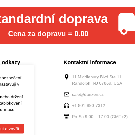
tandardní doprava
Cena za dopravu = 0.00
 odkazy
Kontaktní informace
11 Middlebury Blvd Ste 11,
zabezpečení
Randolph, NJ 07869, USA
astavují v
jte nás
sale@danxen.cz
 nebo držení
 zablokování
+1 801-890-7312
nformace
 objednávku
Po-So 9:00 – 17:00 (GMT+2).
ut a zavřít