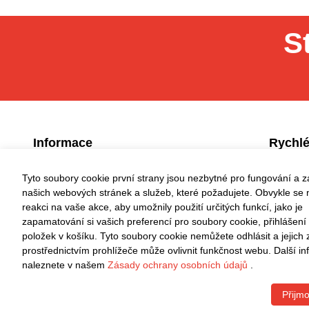
S
Informace
Rychlé
Zásady ochrany osobních údajů
O nás
Tyto soubory cookie první strany jsou nezbytné pro fungování a 
našich webových stránek a služeb, které požadujete. Obvykle se n
Smluvní podmínky
Kontaktu
reakci na vaše akce, aby umožnily použití určitých funkcí, jako je
zapamatování si vašich preferencí pro soubory cookie, přihlášení
Způsob platby
FAQ
položek v košíku. Tyto soubory cookie nemůžete odhlásit a jejich
prostřednictvím prohlížeče může ovlivnit funkčnost webu. Další i
Čas doručení
Sledovat
naleznete v našem
Zásady ochrany osobních údajů
.
Vrácení, výměna, vrácení peněz
Přijmo