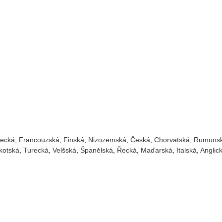
ecká
Francouzská
Finská
Nizozemská
Česká
Chorvatská
Rumuns
kotská
Turecká
Velšská
Španělská
Řecká
Maďarská
Italská
Anglic