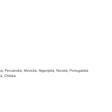
ká
Peruánská
Mexická
Nigerijská
Norská
Portugalská
ká
Chilská