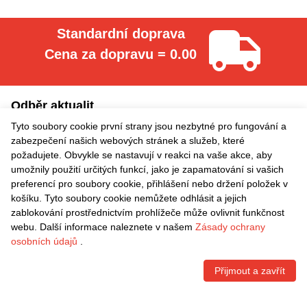
Standardní doprava
Cena za dopravu = 0.00
Odběr aktualit
Tyto soubory cookie první strany jsou nezbytné pro fungování a
Přihlášení
zabezpečení našich webových stránek a služeb, které
požadujete. Obvykle se nastavují v reakci na vaše akce, aby
umožnily použití určitých funkcí, jako je zapamatování si vašich
Informace
preferencí pro soubory cookie, přihlášení nebo držení položek v
košíku. Tyto soubory cookie nemůžete odhlásit a jejich
Rychlé odkazy
zablokování prostřednictvím prohlížeče může ovlivnit funkčnost
webu. Další informace naleznete v našem
Zásady ochrany
Kontaktní informace
osobních údajů
.
Přijmout a zavřít
VRÁCENÍ ZDARMA