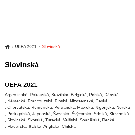
UEFA 2021
Slovinská
Slovinská
UEFA 2021
Argentinská
Rakouská
Brazilská
Belgická
Polská
Dánská
Německá
Francouzská
Finská
Nizozemská
Česká
Chorvatská
Rumunská
Peruánská
Mexická
Nigerijská
Norská
Portugalská
Japonská
Švédská
Švýcarská
Srbská
Slovenská
Slovinská
Skotská
Turecká
Velšská
Španělská
Řecká
Maďarská
Italská
Anglická
Chilská