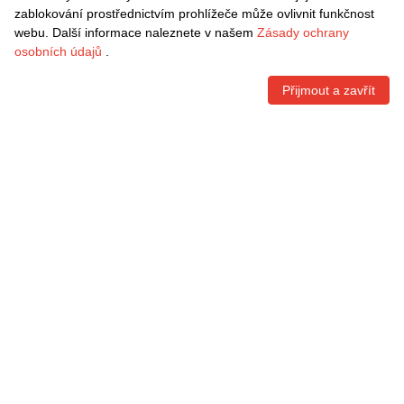
Přihlášení
zablokování prostřednictvím prohlížeče může ovlivnit funkčnost
webu. Další informace naleznete v našem
Zásady ochrany
Informace
osobních údajů
.
Rychlé odkazy
Přijmout a zavřít
Kontaktní informace
VRÁCENÍ ZDARMA
Snadné vrácení do 30 dnů
BEZPEČNÁ PLATBA
Copyright © 2009-2026 Danxen Česká All rights reserved