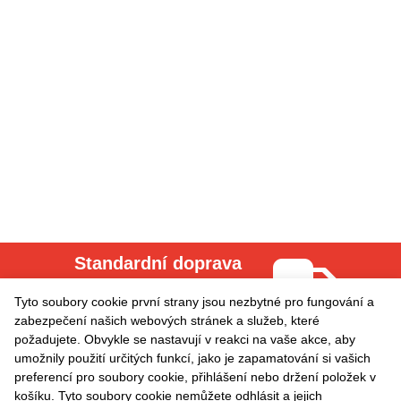
Standardní doprava
Cena za dopravu = 0.00
Tyto soubory cookie první strany jsou nezbytné pro fungování a
zabezpečení našich webových stránek a služeb, které
požadujete. Obvykle se nastavují v reakci na vaše akce, aby
Odběr aktualit
umožnily použití určitých funkcí, jako je zapamatování si vašich
preferencí pro soubory cookie, přihlášení nebo držení položek v
košíku. Tyto soubory cookie nemůžete odhlásit a jejich