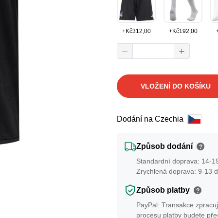
+
Kč
312,00
+
Kč
192,00
VLOŽENÍ DO KOŠÍKU
Dodání na Czechia
Způsob dodání
?
Standardní doprava: 14-19
Zrychlená doprava: 9-13 d
Způsob platby
?
PayPal: Transakce zpracuj
procesu platby budete př