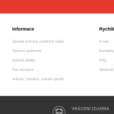
Informace
Rychlé
Zásady ochrany osobních údajů
O nás
Smluvní podmínky
Kontaktu
Způsob platby
FAQ
Čas doručení
Sledovat
Vrácení, výměna, vrácení peněz
VRÁCENÍ ZDARMA