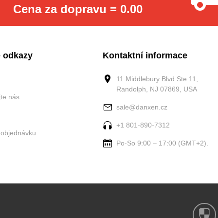
Cena za dopravu = 0.00
 odkazy
Kontaktní informace
11 Middlebury Blvd Ste 11,
Randolph, NJ 07869, USA
jte nás
sale@danxen.cz
+1 801-890-7312
 objednávku
Po-So 9:00 – 17:00 (GMT+2).