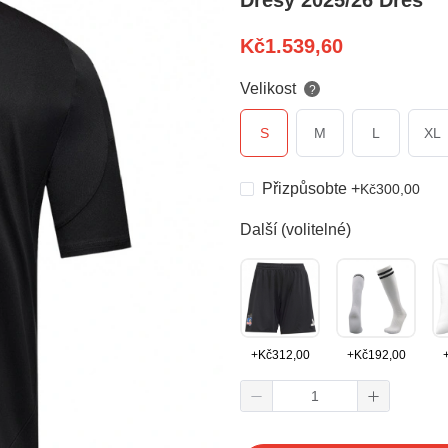
Dresy 2025/26 Dres
Kč
1.539,60
Velikost
?
S
M
L
XL
Přizpůsobte
+
Kč
300,00
Další (volitelné)
+
Kč
312,00
+
Kč
192,00