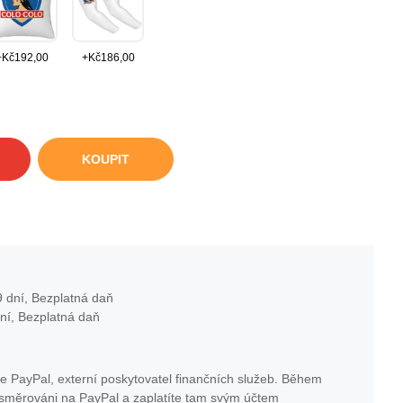
+
Kč
192,00
+
Kč
186,00
KOUPIT
 dní, Bezplatná daň
ní, Bezplatná daň
e PayPal, externí poskytovatel finančních služeb. Během
esměrováni na PayPal a zaplatíte tam svým účtem