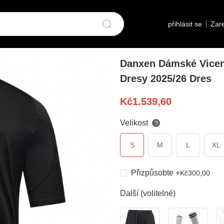
přihlásit se
Zare
Danxen Dámské Vicent
Dresy 2025/26 Dres
Kč
1.539,60
Velikost
?
S
M
L
XL
Přizpůsobte
+
Kč
300,00
Další (volitelné)