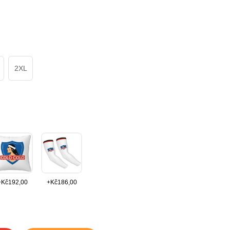
2XL
+
Kč
192,00
+
Kč
186,00