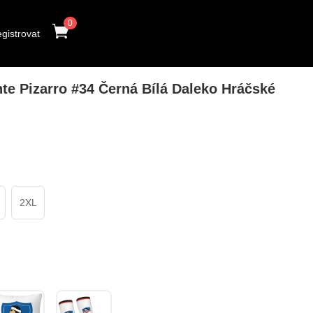
0
gistrovat
e Pizarro #34 Černá Bílá Daleko Hráčské
2XL