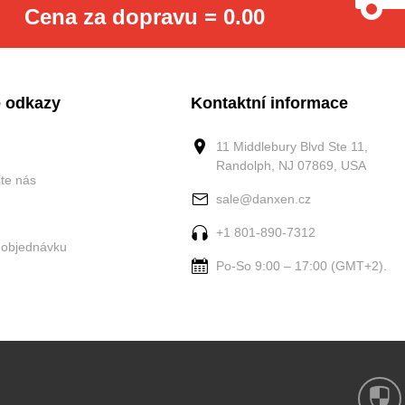
Cena za dopravu = 0.00
 odkazy
Kontaktní informace
11 Middlebury Blvd Ste 11,
Randolph, NJ 07869, USA
jte nás
sale@danxen.cz
+1 801-890-7312
 objednávku
Po-So 9:00 – 17:00 (GMT+2).