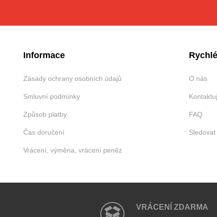
Informace
Rychlé
Zásady ochrany osobních údajů
O nás
Smluvní podmínky
Kontaktu
Způsob platby
FAQ
Čas doručení
Sledovat
Vrácení, výměna, vrácení peněz
VRÁCENÍ ZDARMA