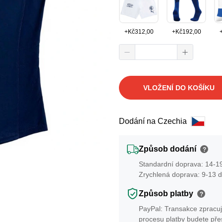
+
Kč
312,00
+
Kč
192,00
VLOŽENÍ DO KOŠÍKU
Dodání na Czechia
Způsob dodání
?
Standardní doprava: 14-19
Zrychlená doprava: 9-13 d
Způsob platby
?
PayPal: Transakce zpracuj
procesu platby budete př