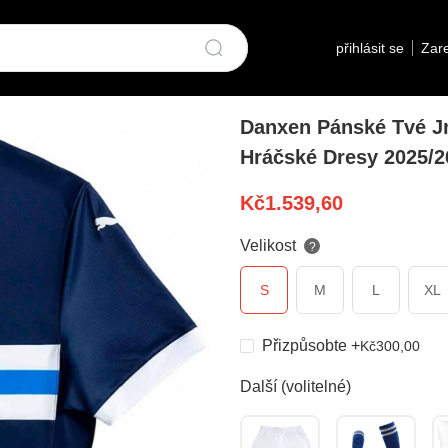
přihlásit se
Zare
Danxen Pánské Tvé J
Hráčské Dresy 2025/2
Kč
1.539,60
Velikost
?
S
M
L
XL
Přizpůsobte
+
Kč
300,00
Další (volitelné)