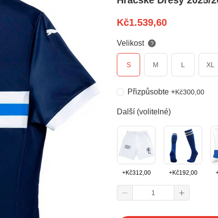
Hráčské Dresy 2025/2
Kč
1.539,60
Velikost
?
S
M
L
XL
Přizpůsobte
+
Kč
300,00
Další (volitelné)
+
Kč
312,00
+
Kč
192,00