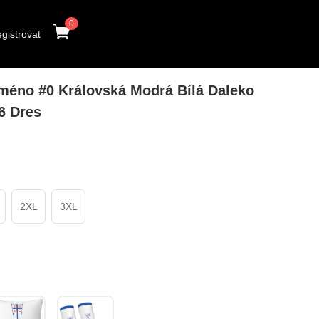
0
gistrovat
méno #0 Královská Modrá Bílá Daleko
6 Dres
2XL
3XL