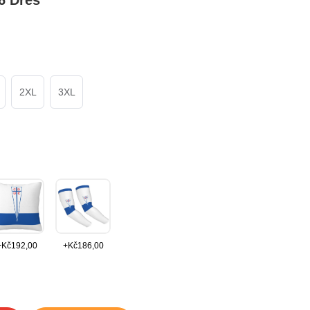
6 Dres
2XL
3XL
+
Kč
192,00
+
Kč
186,00