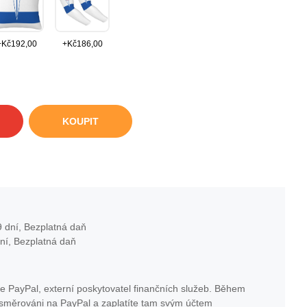
+
Kč
192,00
+
Kč
186,00
KOUPIT
 dní, Bezplatná daň
ní, Bezplatná daň
e PayPal, externí poskytovatel finančních služeb. Během
esměrováni na PayPal a zaplatíte tam svým účtem